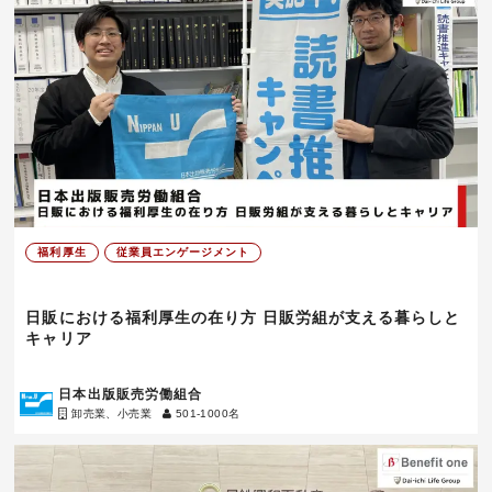
福利厚生
従業員エンゲージメント
日販における福利厚生の在り方 日販労組が支える暮らしと
キャリア
日本出版販売労働組合
卸売業、小売業
501-1000名