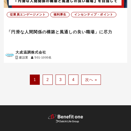
従業員エンゲージメント
福利厚生
インセンティブ・ポイント
「円滑な人間関係の構築と風通しの良い職場」に尽力
大成温調株式会社
建設業
501-1000名
投
1
2
3
4
次へ »
稿
の
ペ
ー
ジ
送
り