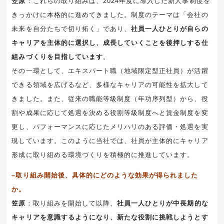
笠原
：これらの取り組みは、2024年度に導入した新人事制度を
きっかけに本格的に進めてきました。制度のテーマは「会社の
未来を自分たちで切り拓く」であり、
社員一人ひとりが自らの
キャリアを主体的に選択し、成長していくことを後押しする仕
組みづくりを目指しています
。
その一環として、エキスパート職（地域限定型正社員）が活躍
できる領域を広げるなど、多様なキャリアの可能性を拡大して
きました。また、従来の職能等級制度（年功序列型）から、役
割や成果に応じて処遇を決める役割等級制度へと賃金制度を変
更し、パフォーマンスに応じたメリハリのある評価・処遇を実
現しています。このように当社では、社員が主体的にキャリア
形成に取り組める環境づくりを積極的に推進しています。
–取り組み開始後、具体的にどのような効果が得られました
か。
笠原
：取り組みを開始して以降、
社員一人ひとりが中長期的な
キャリアを意識するようになり、新たな役割に挑戦しようとす