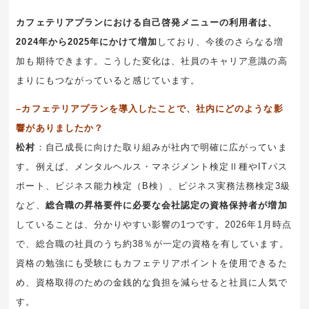
カフェテリアプランにおける自己啓発メニューの利用者は、
2024年から2025年にかけて増加
しており、今後のさらなる増
加も期待できます。こうした変化は、社員のキャリア意識の高
まりにもつながっていると感じています。
–カフェテリアプランを導入したことで、社内にどのような影
響がありましたか？
松村
：自己成長に向けた取り組みが社内で明確に広がっていま
す。例えば、メンタルヘルス・マネジメント検定Ⅱ種やITパス
ポート、
ビジネス能力検定（B検）
、ビジネス実務法務検定3級
など、
総合職の昇格要件に必要な会社認定の資格保持者が増加
していることは、分かりやすい影響の1つです。2026年1月時点
で、総合職の社員のうち約38％が一定の資格を有しています。
資格の勉強にも受験にもカフェテリアポイントを使用できるた
め、
資格取得
のための金銭的な負担を減らせると社員に人気で
す。