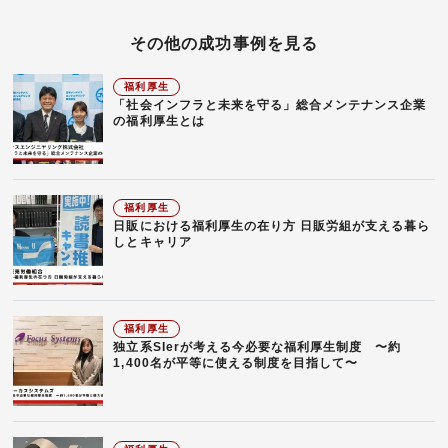
その他の成功事例を見る
福利厚生
「社会インフラと未来を守る」総合メンテナンス企業
の福利厚生とは
福利厚生
日販における福利厚生の在り方 日販労組が支える暮ら
しとキャリア
福利厚生
独立系SIerが考える今必要な福利厚生制度 〜約
1,400名が平等に使える制度を目指して〜