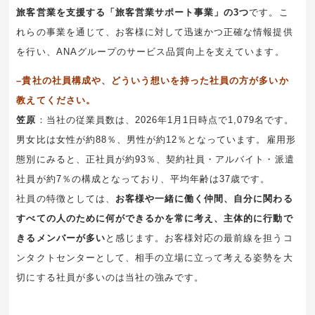
旅客営業を支援する「旅客営業サポート事業」の3つ
です。こ
れらの事業を通じて、お客様に対して迅速かつ正確な情報提供
を行い、ANAグループのサービス品質向上を支えています。
–貴社の社員構成や、どういう想いを持った社員の方が多いか
教えてください。
笠原
：当社の従業員数は、2026年1月1日時点で1,079名です。
男女比は女性が約88％、男性が約12％となっています。雇用形
態別にみると、正社員が約93％、契約社員・アルバイト・派遣
社員が約7％の構成となっており、平均年齢は37歳です。
社員の特徴としては、
お客様や一緒に働く仲間、自分に関わる
すべての人のために何ができるかを常に考え、主体的に行動で
きるメンバーが多い
と感じます。お客様対応の最前線を担うコ
ンタクトセンターとして、相手の立場に立って考える姿勢を大
切にする社員が多いのは当社の強みです。