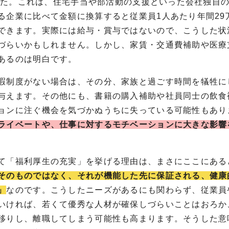
でした。これは、住宅手当や部活動の支援といった会社独自
る企業に比べて金額に換算すると従業員1人あたり年間29
できます。実際には給与・賞与ではないので、こうした状
づらいかもしれません。しかし、家賃・交通費補助や医療
あるのは明白です。
暇制度がない場合は、その分、家族と過ごす時間を犠牲に
与えます。その他にも、書籍の購入補助や社員同士の飲食
ョンに注ぐ機会を気づかぬうちに失っている可能性もあり
ライベートや、仕事に対するモチベーションに大きな影響
て「福利厚生の充実」を挙げる理由は、まさにここにある
そのものではなく、それが機能した先に保証される、健康
」
なのです。こうしたニーズがあるにも関わらず、従業員
いければ、若くて優秀な人材が確保しづらいことはおろか
移りし、離職してしまう可能性も高まります。そうした意