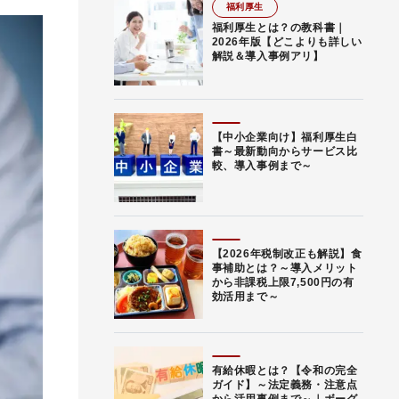
福利厚生
福利厚生とは？の教科書｜
2026年版【どこよりも詳しい
解説＆導入事例アリ】
【中小企業向け】福利厚生白
書～最新動向からサービス比
較、導入事例まで～
【2026年税制改正も解説】食
事補助とは？～導入メリット
から非課税上限7,500円の有
効活用まで～
有給休暇とは？【令和の完全
ガイド】～法定義務・注意点