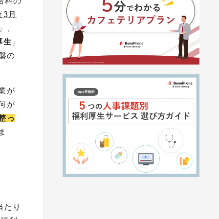
給料の
査3月
」、
厚生
」
盤の
業が
何が
整っ
ま
当たり