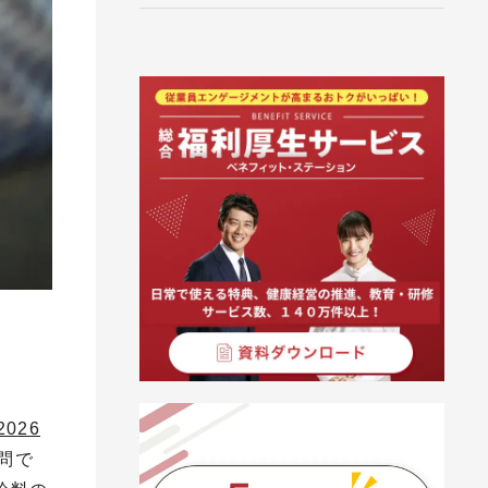
026
問で