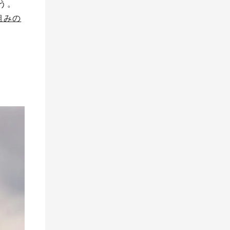
う。
組みの