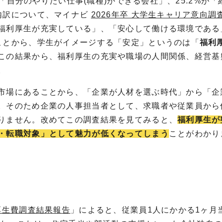
が「自分のやりたい仕事(職種)ができる会社」、25.2%が「
内訳について、マイナビ
2026年卒 大学生キャリア意向調
福利厚生が充実している」、「安心して働ける環境である
ことから、学生がイメージする「安定」というのは「
福利
この結果から、
福利厚生の充実や職場の人間関係、経営基
。
市場にあることから、「企業が人材を選ぶ時代」から「企
。そのため企業の人事担当者として、求職者や従業員から
りません。改めてこの調査結果を見てみると、
福利厚生が
・転職対象」として魅力が低くなってしまう
ことがわかり
利厚生費調査結果報告
」によると、従業員1人にかかる1ヶ月