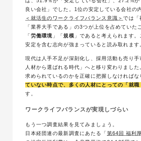
は、51
.9％が「
安定している会社」、27.2%
良い会社」でした。1位の安定している会社の
＜就活生のワークライフバランス意識＞
では「
「業界大手である」の3つが上位を占めていた
「
労働環境
」「
規模
」であると考えられます。
安定を含む志向が強まっている
と読み取れます
現代は人手不足が深刻化し、採用活動も売り手
人材から選ばれる時代」へと移り変わりました
求められているのかを正確に把握しなければな
ていない時点で、多くの人材にとっての「就職
す。
ワークライフバランスが実現しづらい
もう一つ調査結果を見てみましょう。
日本経団連の最新調査にあたる「
第64回 福