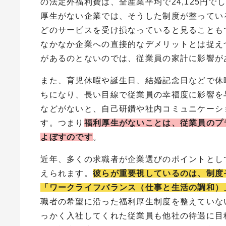
の法定外福利費は、全産業平均で24,125円
厚生がない企業では、そうした制度が整ってい
どのサービスを受け損なっていると見ることも
なかなか企業への直接的なデメリットとは捉え
があるのとないのでは、従業員の家計に影響が
また、育児休暇や誕生日、結婚記念日などで休
ちになり、長い目線で従業員の幸福度に影響を
などがないと、自己研鑽や社内コミュニケーシ
す。つまり
福利厚生がないことは、従業員のプ
よぼすのです
。
近年、多くの求職者が企業選びのポイントとし
えられます。
彼らが重要視しているのは、制度
「ワークライフバランス（仕事と生活の調和）
職者の希望に沿った福利厚生制度を整えていな
っかく入社してくれた従業員も他社の待遇に目