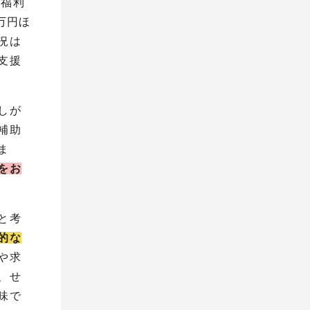
の福利
万円ほ
況は
支援
しが
補助
ま
をお
と考
的な
や求
、せ
味で