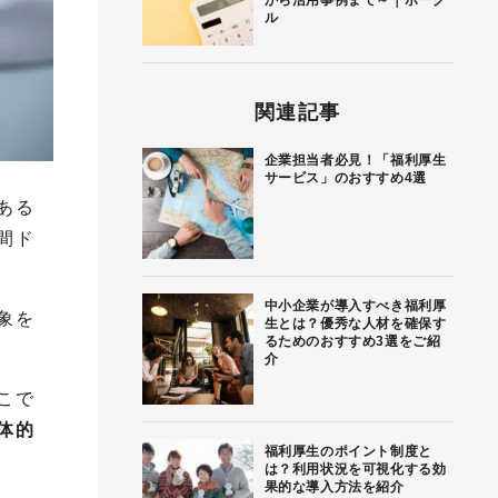
から活用事例まで～｜ボーグ
ル
関連記事
企業担当者必見！「福利厚生
サービス」のおすすめ4選
ある
間ド
中小企業が導入すべき福利厚
象を
生とは？優秀な人材を確保す
るためのおすすめ3選をご紹
介
こで
体的
福利厚生のポイント制度と
は？利用状況を可視化する効
果的な導入方法を紹介