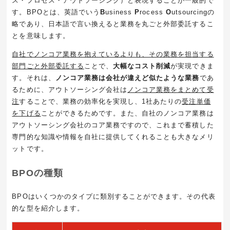
ス・プロセス・アウトソーシング）と表現することが一般的で
す。
BPO
とは、英語でいう
B
usiness
P
rocess
O
utsourcingの
略であり、日本語で言い換えると業務を丸ごと外部委託するこ
とを意味します。
自社でノンコア業務を抱えているよりも、その業務を担当する
部門ごと外部委託する
ことで、
大幅なコスト削減
が実現できま
す。それは、
ノンコア業務は会社が違えど似たような業務
であ
るために、アウトソーシング会社は
ノンコア業務をまとめて受
注
することで、業務の効率化を実現し、
1
社あたりの
受注単価
を下げる
ことができるためです。また、自社のノンコア業務は
アウトソーシング会社のコア業務ですので、これまで蓄積した
専門的な知識や情報を自社に提供してくれることも大きなメリ
ットです。
BPOの種類
BPOはいくつかのタイプに類別することができます。その代表
的な型を紹介します。