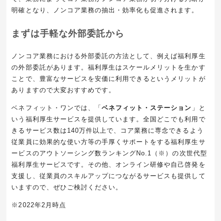
明確となり、ノンコア業務の抽出・効率化も促進されます。
まずは手軽な外部委託から
ノンコア業務における外部委託の方法として、例えば福利厚生
の外部委託があります。福利厚生はスケールメリットを生かす
ことで、豊富なサービスを安価に利用できるというメリットが
ありますので大変おすすめです。
ベネフィット・ワンでは、「
ベネフィット・ステーション
」と
いう福利厚生サービスを提供しています。全国どこでも利用で
きるサービス数は
140
万件以上で、コア業務に専念できるよう
従業員に効果的な使い方等の手厚くサポートをする福利厚生サ
ービスのアウトソーシング数ランキング
No.1
（※）
の次世代型
福利厚生サービスです。その他、オンライン研修や自己啓発を
支援し、従業員のスキルアップにつながるサービスも提供して
いますので、ぜひご検討ください。
※
2022
年2月時点