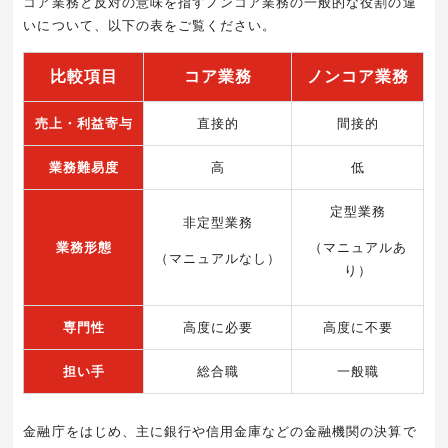
コア業務と反対の意味を指すノンコア業務の一般的な役割の違
いについて、以下の表をご覧ください。
比較項目
コア業務
ノンコア業務
売上・利益寄与
直接的
間接的
業務難易度
高
低
定型業務
非定型業務
業務形態
（マニュアルあ
（マニュアルなし）
り）
専門性
高度に必要
高度に不要
担い手
総合職
一般職
金融庁をはじめ、主に銀行や信用金庫などの金融機関の決算で