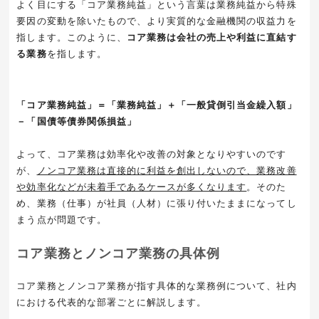
よく目にする「コア業務純益」という言葉は業務純益から特殊
要因の変動を除いたもので、より実質的な金融機関の収益力を
指します。このように、
コア業務は会社の売上や利益に直結す
る業務
を指します。
「コア業務純益」＝「業務純益」＋「一般貸倒引当金繰入額」
－「国債等債券関係損益」
よって、コア業務は効率化や改善の対象となりやすいのです
が、
ノンコア業務は直接的に利益を創出しないので、業務改善
や効率化などが未着手であるケースが多くなります
。そのた
め、業務（仕事）が社員（人材）に張り付いたままになってし
まう点が問題です。
コア業務とノンコア業務の具体例
コア業務とノンコア業務が指す具体的な業務例について、社内
における代表的な部署ごとに解説します。