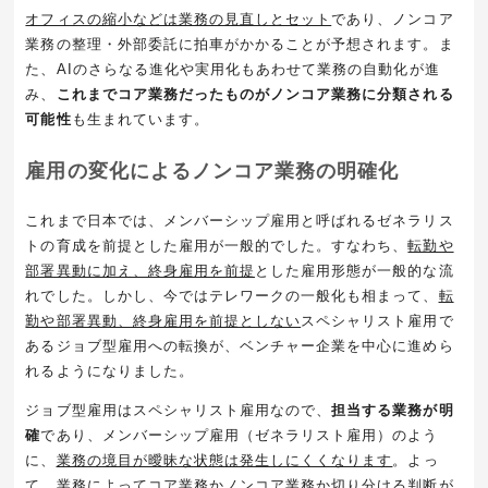
オフィスの縮小などは業務の見直しとセット
であり、ノンコア
業務の整理・外部委託に拍車がかかることが予想されます。ま
た、
AI
のさらなる進化や実用化もあわせて業務の自動化が進
み、
これまでコア業務だったものがノンコア業務に分類される
可能性
も生まれています。
雇用の変化によるノンコア業務の明確化
これまで日本では、メンバーシップ雇用と呼ばれるゼネラリス
トの育成を前提とした雇用が一般的でした。すなわち、
転勤や
部署異動に加え、終身雇用を前提
とした雇用形態が一般的な流
れでした。しかし、今ではテレワークの一般化も相まって、
転
勤や部署異動、終身雇用を前提としない
スペシャリスト雇用で
あるジョブ型雇用への転換が、ベンチャー企業を中心に進めら
れるようになりました。
ジョブ型雇用はスペシャリスト雇用なので、
担当する業務が明
確
であり、メンバーシップ雇用（ゼネラリスト雇用）のよう
に、
業務の境目が曖昧な状態は発生しにくくなります
。よっ
て、業務によってコア業務かノンコア業務か切り分ける判断が