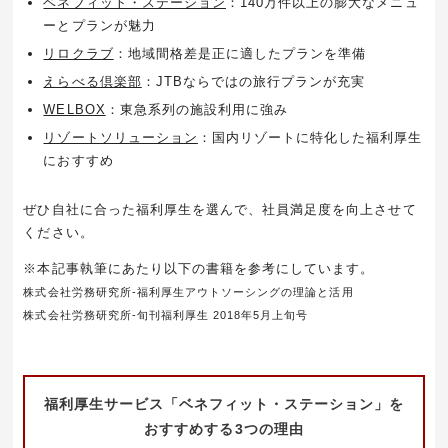
ベネフィット・ステーション
：140万件以上の膨大なメニュ
ーとプランが魅力
リロクラブ
：地域間格差是正に適したプランを準備
えらべる倶楽部
：JTBならではの旅行プランが充実
WELBOX
：東急系列の施設利用に強み
リゾートソリューション
：国内リゾートに特化した福利厚生
におすすめ
ぜひ自社に合った福利厚生を選んで、社員満足度を向上させて
ください。
※本記事執筆にあたり以下の書籍を参考にしています。
株式会社労務研究所-福利厚生アウトソーシングの理論と活用
株式会社労務研究所-旬刊福利厚生 2018年5月上旬号
福利厚生サービス「ベネフィット・ステーション」を
おすすめする3つの理由