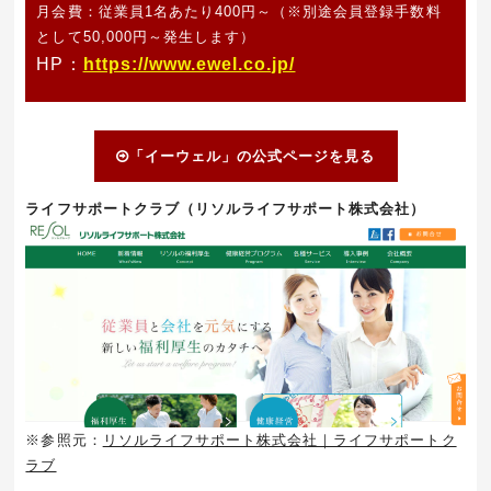
月会費：従業員1名あたり400円～（
※別途会員登録手数料
として50,000円～発生します）
HP：
https://www.ewel.co.jp/
「イーウェル」の公式ページを見る
ライフサポートクラブ（リソルライフサポート株式会社）
※参照元：
リソルライフサポート株式会社｜ライフサポートク
ラブ