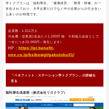
学トクプランは「福利厚生」「健康経営」「教育・研修」が一
本化されており、大手企業だけでなく中小企業からの引き合い
も多いのが特徴です。
会員数：1,011万人
月会費：従業員1名あたり1,200円 他
※別途入会金として
一社につき20,000円～発生します）
HP：
https://pr.benefit-
one.co.jp/bs/bowgl/gakutoku01/
「ベネフィット・ステーション学トクプラン」の詳細を
見る
福利厚生倶楽部（株式会社リロクラブ）