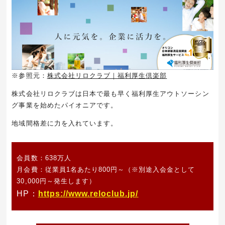
※参照元：
株式会社リロクラブ｜福利厚生倶楽部
株式会社リロクラブは日本で最も早く福利厚生アウトソーシン
グ事業を始めたパイオニアです。
地域間格差に力を入れています。
会員数：638万人
月会費：従業員1名あたり800円～
（※別途入会金として
30,000円～発生します）
HP：
https://www.reloclub.jp/