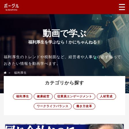
動画で学ぶ
福利厚生を学ぶなら！かにちゃんねる！
福利厚生のトレンドや税制面など、経営者や人事なら必ず知って
おきたい情報を動画学べます。
＞
福利厚生
カテゴリから探す
福利厚生
健康経営
従業員エンゲージメント
人材育成
ワークライフバランス
働き方改革