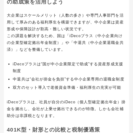
の助成策を活用しよう
大企業はスケールメリット（人数の多さ）や専門人事部門を活
用して厚みのある福利厚生を構築できますが、中小企業は資産
形成や保障設計が割高・難しい状況です。
この課題を解決するため、国は「iDecoプラス（中小企業向け
の企業型確定拠出年金制度）」や「中退共（中小企業退職金共
済）」などを整備しています。
iDecoプラスは“国が中小企業限定で助成”する資産形成支援
制度
中退共は“会社が掛金を負担”する中小企業専用の退職金制度
双方のセット導入で老後資金準備・福利厚生の充実が可能
iDecoプラスは、社員が自分のiDeco（個人型確定拠出年金）掛
金を拠出し、会社が上乗せ拠出できるのが特徴。しかも会社補
助分は非課税となります。
401K型・財形との比較と税制優遇策