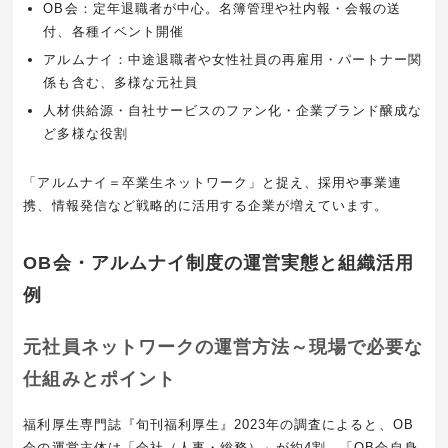
OB会：定年退職者が中心。名簿管理や社内報・会報の送
付、各種イベント開催
アルムナイ：中途退職者や女性社員の再雇用・パートナー関
係も含む、多様な元社員
人材供給源・自社サービスのファン化・企業ブランド醸成な
ど多様な役割
「アルムナイ＝卒業生ネットワーク」と捉え、採用や事業連
携、情報発信など戦略的に活用する企業が増えています。
OB会・アルムナイ制度の運営実態と組織活用
例
元社員ネットワークの運営方法～現場で必要な
仕組みとポイント
福利厚生専門誌『旬刊福利厚生』2023年の調査によると、OB
会の運営主体は「会社（人事・総務）」が約4割、「OB会自身