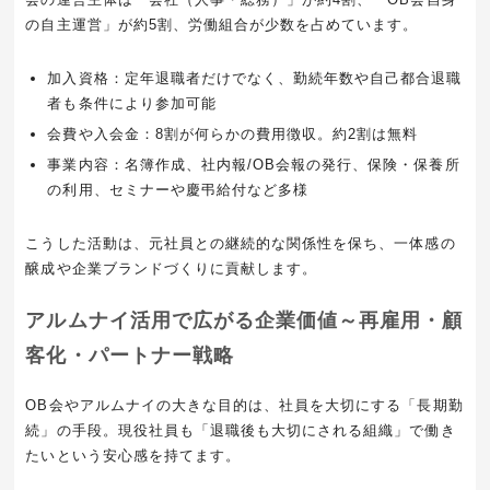
の自主運営」が約5割、労働組合が少数を占めています。
加入資格：定年退職者だけでなく、勤続年数や自己都合退職
者も条件により参加可能
会費や入会金：8割が何らかの費用徴収。約2割は無料
事業内容：名簿作成、社内報/OB会報の発行、保険・保養所
の利用、セミナーや慶弔給付など多様
こうした活動は、元社員との継続的な関係性を保ち、一体感の
醸成や企業ブランドづくりに貢献します。
アルムナイ活用で広がる企業価値～再雇用・顧
客化・パートナー戦略
OB会やアルムナイの大きな目的は、社員を大切にする「長期勤
続」の手段。現役社員も「退職後も大切にされる組織」で働き
たいという安心感を持てます。