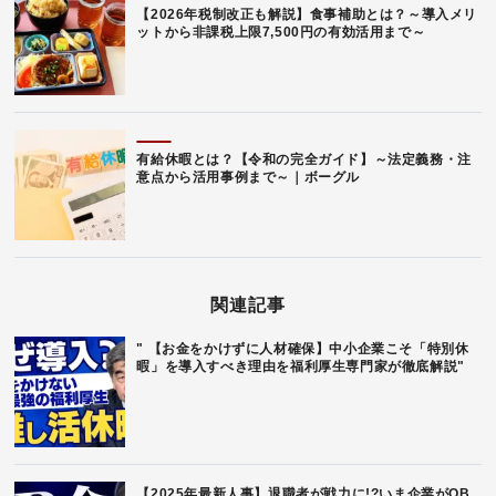
【2026年税制改正も解説】食事補助とは？～導入メリ
ットから非課税上限7,500円の有効活用まで～
有給休暇とは？【令和の完全ガイド】～法定義務・注
意点から活用事例まで～｜ボーグル
関連記事
" 【お金をかけずに人材確保】中小企業こそ「特別休
暇」を導入すべき理由を福利厚生専門家が徹底解説"
【2025年最新人事】退職者が戦力に!?いま企業がOB