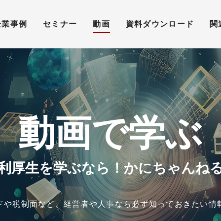
企業事例
セミナー
動画
資料ダウンロード
関
動画で学ぶ
利厚生を学ぶなら！かにちゃんね
ドや税制面など、経営者や人事なら必ず知っておきたい情