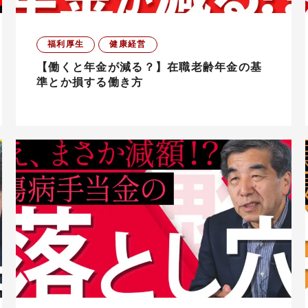
福利厚生
健康経営
【働くと年金が減る？】在職老齢年金の基
準とか損する働き方