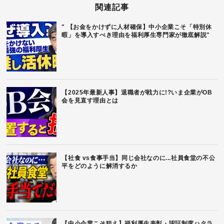
関連記事
" 【お金をかけずに人材確保】中小企業こそ「特別休
暇」を導入すべき理由を福利厚生専門家が徹底解説"
【2025年最新人事】退職者が戦力に!?いま企業がOB
会を見直す理由とは
【社食 vs食事手当】同じ会社なのに...社員食堂の不公
平をどのように解消するか
【中小企業こそ狙え】福利厚生表彰・認証制度ハタラ