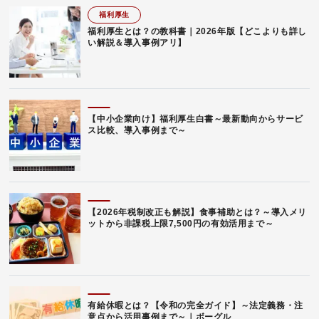
福利厚生
福利厚生とは？の教科書｜2026年版【どこよりも詳し
い解説＆導入事例アリ】
【中小企業向け】福利厚生白書～最新動向からサービ
ス比較、導入事例まで～
【2026年税制改正も解説】食事補助とは？～導入メリ
ットから非課税上限7,500円の有効活用まで～
有給休暇とは？【令和の完全ガイド】～法定義務・注
意点から活用事例まで～｜ボーグル