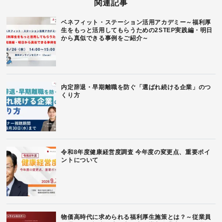
関連記事
ベネフィット・ステーション活用アカデミー～福利厚
生をもっと活用してもらうための2STEP実践編・明日
から真似できる事例をご紹介～
内定辞退・早期離職を防ぐ「選ばれ続ける企業」のつ
くり方
令和8年度健康経営度調査 今年度の変更点、重要ポイ
ントについて
物価高時代に求められる福利厚生施策とは？～従業員