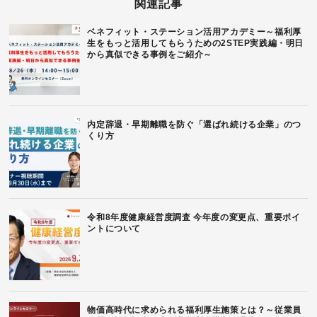
関連記事
ベネフィット・ステーション活用アカデミー～福利厚
生をもっと活用してもらうための2STEP実践編・明日
から真似できる事例をご紹介～
内定辞退・早期離職を防ぐ「選ばれ続ける企業」のつ
くり方
令和8年度健康経営度調査 今年度の変更点、重要ポイ
ントについて
物価高時代に求められる福利厚生施策とは？～従業員