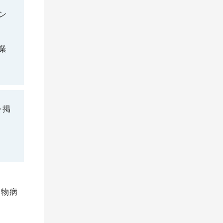
ン
業
を掲
動物病