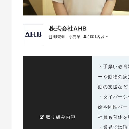
株式会社AHB
卸売業、小売業
1001名以上
・手厚い教育
ーや動物の病
動の支援など
・ダイバーシ
婚や同性パー
取り組み内容
社員も育休を
・業界では珍