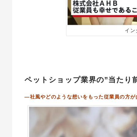
イン
ペットショップ業界の
”
当たり
―社風やどのような想いをもった従業員の方が