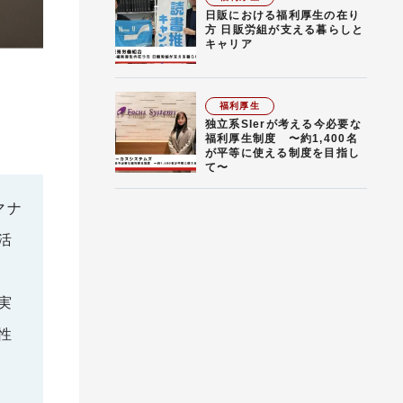
日販における福利厚生の在り
方 日販労組が支える暮らしと
キャリア
福利厚生
独立系SIerが考える今必要な
福利厚生制度 〜約1,400名
が平等に使える制度を目指し
て〜
マナ
活
実
性