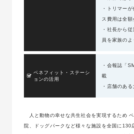
・トリマーが
ス費用は全額
・社長から従
員を家族のよ
・会報誌「S
ベネフィット・ステーシ
載
ョンの活用
・店舗のある
人と動物の幸せな共生社会を実現するため ペ
院、ドッグパークなど様々な施設を全国に130