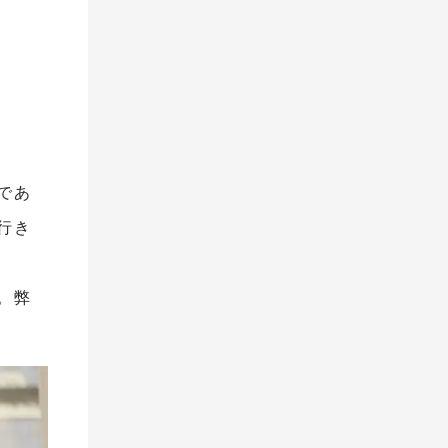
であ
行き
。弊