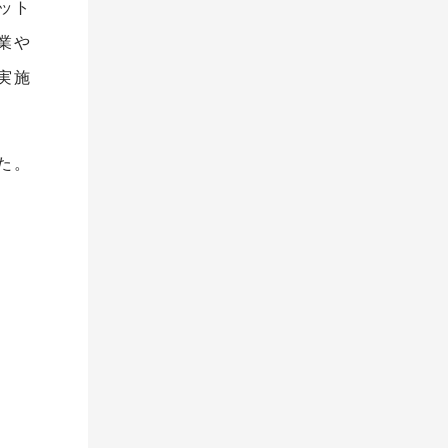
ペット
業や
実施
た。