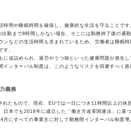
活時間や睡眠時間を確保し、健康的な生活を守ることです
の出勤まで
8
時間しかない場合、そこには勤務終了後の通
ウンなどの生活時間も含まれているため、労働者は睡眠時
です。
もに追詰められ、過労やうつ病といった健康問題が発生し
間インターバル制度は、このようなリスクを回避すべく政
力義務
されたもので、現在、
EU
では一日につき
11
時間以上の休
、日本でも
2018
年に成立した「働き方改革関連法」に基
年
4
月にすべての事業主に対して勤務間インターバル制度導