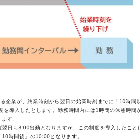
ある企業が、終業時刻から翌日の始業時刻までに「
10
時間
度を導入したとします。勤務時間内には
1
時間の休憩時間
ります。
ば翌日も
8:00
出勤となりますが、この制度を導入したこと
「
10
時間後」の
10:00
となります。