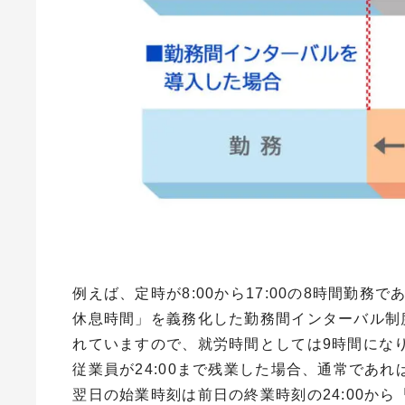
例えば、定時が
8:00
から
17:00
の
8
時間勤務で
休息時間」を義務化した勤務間インターバル制
れていますので、就労時間としては
9
時間にな
従業員が
24:00
まで残業した場合、通常であれ
翌日の始業時刻は前日の終業時刻の
24:00
から