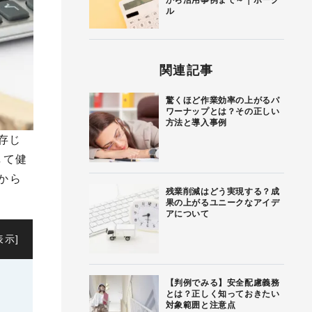
から活用事例まで～｜ボーグ
ル
関連記事
驚くほど作業効率の上がるパ
ワーナップとは？その正しい
方法と導入事例
存じ
して健
から
残業削減はどう実現する？成
果の上がるユニークなアイデ
アについて
表示
]
【判例でみる】安全配慮義務
とは？正しく知っておきたい
対象範囲と注意点