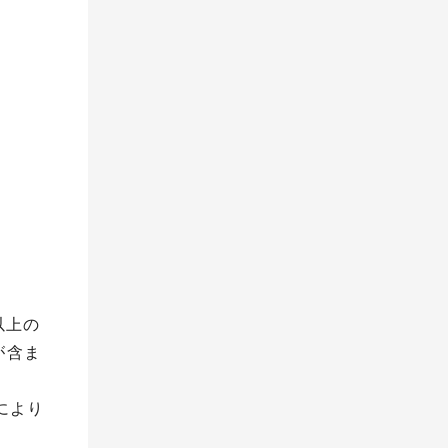
以上の
が含ま
により