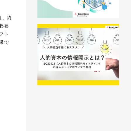
は、終
必要
フト
保で