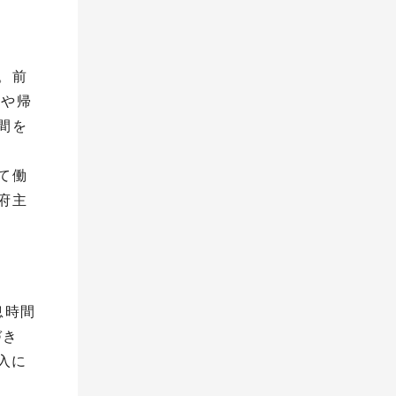
。前
勤や帰
間を
て働
府主
息時間
づき
入に