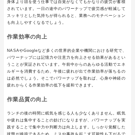
身体より頭を使う仕事では自覚がなくてもかなりの疲労が蓄積
されています。一日の途中のパワーナップで疲労感が軽減して
スッキリとした気持ちが得られると、業務へのモチベーション
も向上しやすくなるでしょう。
作業効率の向上
NASAやGoogleなど多くの世界的企業や機関における研究で、
パワーナップには記憶力や注意力を向上させる効果があるとい
うことが実証されています。午前中からのあらゆる活動でエネ
ルギーを消費するため、午後に疲れが出て作業効率が落ちるの
は必然でしょう。そこでパワーナップを取れば、心身や神経の
疲れからくる作業効率の低下を緩和できます。
作業品質の向上
ランチの後の時間に眠気を感じる人も少なくありません。眠気
や疲れは集中することの妨げになりますが、パワーナップを実
践することで集中力や判断力は向上します。しっかり覚醒した
状態が維持できるため、ミスや事故を起こす可能性も下がるで