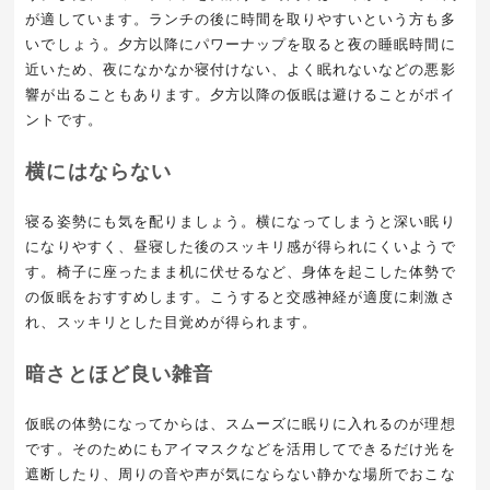
が適しています。ランチの後に時間を取りやすいという方も多
いでしょう。夕方以降にパワーナップを取ると夜の睡眠時間に
近いため、夜になかなか寝付けない、よく眠れないなどの悪影
響が出ることもあります。夕方以降の仮眠は避けることがポイ
ントです。
横にはならない
寝る姿勢にも気を配りましょう。横になってしまうと深い眠り
になりやすく、昼寝した後のスッキリ感が得られにくいようで
す。椅子に座ったまま机に伏せるなど、身体を起こした体勢で
の仮眠をおすすめします。こうすると交感神経が適度に刺激さ
れ、スッキリとした目覚めが得られます。
暗さとほど良い雑音
仮眠の体勢になってからは、スムーズに眠りに入れるのが理想
です。そのためにもアイマスクなどを活用してできるだけ光を
遮断したり、周りの音や声が気にならない静かな場所でおこな