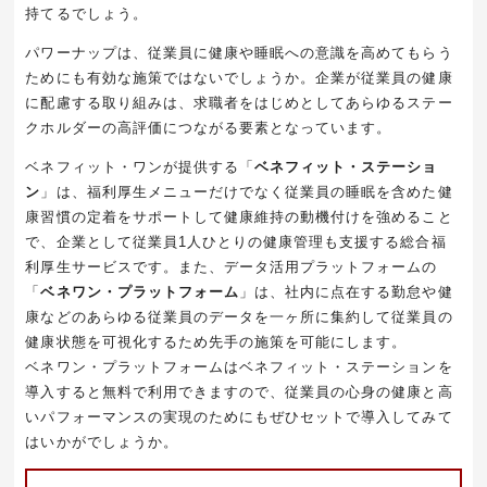
持てるでしょう。
パワーナップは、従業員に健康や睡眠への意識を高めてもらう
ためにも有効な施策ではないでしょうか。企業が従業員の健康
に配慮する取り組みは、求職者をはじめとしてあらゆるステー
クホルダーの高評価につながる要素となっています。
ベネフィット・ワンが提供する「
ベネフィット・ステーショ
ン
」は、福利厚生メニューだけでなく従業員の睡眠を含めた健
康習慣の定着をサポートして健康維持の動機付けを強めること
で、企業として従業員1人ひとりの健康管理も支援する総合福
利厚生サービスです。また、データ活用プラットフォームの
「
ベネワン・プラットフォーム
」は、社内に点在する勤怠や健
康などのあらゆる従業員のデータを一ヶ所に集約して従業員の
健康状態を可視化するため先手の施策を可能にします。
ベネワン・プラットフォームはベネフィット・ステーションを
導入すると無料で利用できますので、従業員の心身の健康と高
いパフォーマンスの実現のためにもぜひセットで導入してみて
はいかがでしょうか。