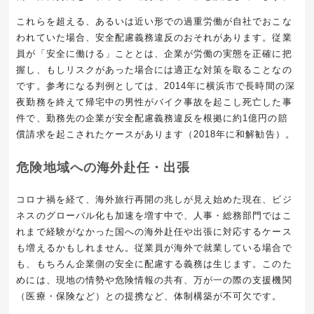
これらを超える、あるいは近い形での過重労働が自社でおこな
われていた場合、安全配慮義務違反のおそれがあります。従業
員が「安全に働ける」こととは、企業が労働の実態を正確に把
握し、もしリスクがあった場合には適正な対策を取ることなの
です。参考になる判例としては、2014年に横浜市で長時間の深
夜勤務を終えて帰宅中の男性がバイク事故を起こし死亡した事
件で、勤務先の企業が安全配慮義務違反を根拠に約1億円の賠
償請求を起こされたケースがあります（2018年に和解勧告）。
危険地域への海外赴任・出張
コロナ禍を経て、海外旅行再開の兆しが見え始めた現在、ビジ
ネスのグローバル化も加速を増す中で、人事・総務部門ではこ
れまで経験がなかった国への海外赴任や出張に対応するケース
も増えるかもしれません。従業員が海外で就業している場合で
も、もちろん企業側の安全に配慮する義務は生じます。このた
めには、現地の情勢や危険情報の共有、万が一の際の支援機関
（医療・保険など）との提携など、体制構築が不可欠です。