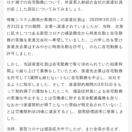
ロナ禍での在宅勤務について、外資系人材紹介会社の派遣社員
が起こした訴訟についてみてみましょう。
情報システム開発が業務のこの派遣社員は、2020年3月2日～3
月31日までの期間、企業へ派遣されていましたが、当時、次第
に拡大しつつある新型コロナの感染懸念から時差出勤と在宅勤
務の実施を派遣元会社へ希望していました。この申し出を受け
派遣先企業はすみやかに時差出勤を許可し、のちに在宅勤務も
許可しました。
しかし、当該派遣社員は在宅勤務で取り決められていた始業時
間より繰り上げて業務をしていたため、派遣先企業は在宅勤務
を許可して1週間も経たないうちに在宅勤務を中止し、出社す
るように指示しました。そして、派遣契約期間の3月31日をも
って契約満了の通知をしたところ、感染症対策による在宅勤務
の実施を中止することは労働者に対する安全配慮義務を怠り、
なおかつ派遣契約が満了となった理由が明文化されていないこ
とは労働契約法19条に違反するとし、損害賠償請求に発展しま
した。
当時、新型コロナは感染拡大中でしたが、まだ全容が見えず、