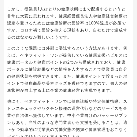
しかし、従業員1人ひとりの健康状態にまで配慮するというと
非常に大変に思われます。健康経営優良法人や健康経営銘柄の
認定を受けるためには健康診断の受診率は100%達成が必須で
すが、コロナ禍で受診を控える現状もあり、自社だけで達成す
るのはなかなか難しいようです。
このような課題には外部に委託するという方法があります。例
えば、ベネフィット・ワンが提供している健康支援ハピルスは
健康ポータルと健康ポイントの2つから構成されており、健康
ポータルに健診結果などの情報を入力することで従業員は自分
の健康状態を把握できます。また、健康ポイントで貯まったポ
イントで健康商品や美容グッズを獲得できますので、個人の健
康状態が向上する上に企業の健康経営も実現できます。
他にも、ベネフィット・ワンでは健康診断や特定保健指導、ス
トレスチェックやワクチン接種の運営代行などのサービスを企
業や自治体へ提供しています。中小企業向けのパッケージプラ
ンもあり、当社のような専門業者から支援を受けることは、適
正かつ効率的に従業員の労働実態の把握や健康管理をおこなう
ポイントのひとつだと言えるでしょう。