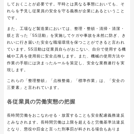
しておくことが必要です。平時とは異なる事態においても、そ
れらを予見し従業員の安全を守る義務が企業にあるということ
です。
また、工場など製造業においては、整理・整頓・清掃・清潔・
躾と言った「5S活動」を実施してケガや事故を未然に防ぎ、き
れいに行き届いた安全な職場環境を保つことができると言われ
ています。5S活動は従業員自らがおこない、自分で使用する機
械や工具を使用前に安全点検します。また、機械の使用方法や
作業の手順には決まったルールを策定し、安全な業務遂行を実
現します。
これらの「整理整頓」「点検整備」「標準作業」は、「安全の
三要素」と言われています。
各従業員の労働実態の把握
長時間労働をおこなわせる・放置することも安全配慮義務違反
とみなされます。長時間労働は上限を超えると労働基準法違反
となり、懲役や罰金と言った刑事罰が科される場合もありま