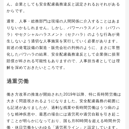
ん。企業としても安全配慮義務違反と認定されるおそれがある
からです。
通常、人事・総務部門は現場の人間関係に介入することはあま
りないかもしれません。しかし、パワーハラスメント（パワハ
ラ）やセクシャルハラスメント（セクハラ）のような行為が発
生しないよう適切な人事施策を実行していく必要があります。
前述の発電設備の製造・販売会社の判例のように、まさに常態
化したパワハラの結果、安全配慮義務違反として企業側に損害
賠償が科される可能性もありますので、人事担当者としては理
解を深めておきたいところです。
過重労働
働き方改革の推進が開始された2019年以降、特に長時間労働は
大きく問題視されるようになりました。安全配慮義務の範囲に
も記述がありましたが、過剰な残業や長時間労働はうつ病のよ
うな精神疾患や、最悪の場合には過労死や過労自殺を引き起こ
すことが明らかになっており、国も月80時間を超える時間外労
働・休日労働をいわゆる「過労死ライン」と設定しています。