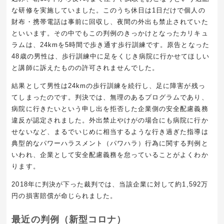
な研修を実施していました。このうち休日は1日だけで個人の
財布・携帯電話は事前に回収し、夜間の外出も禁止されていた
といいます。その中でもこの判例のきっかけとなったカリキュ
ラムは、24kmを5時間で歩き通す歩行訓練です。原告となった
48歳の男性は、歩行訓練中に足をくじき病院に行かせてほしい
と講師に訴えたものの許可されませんでした。
結果として男性は24kmの歩行訓練を続行し、足に障害が残っ
てしまったのです。判決では、無理のあるプログラムであり、
病院に行きたいという申し出を拒否した企業側の安全配慮義務
違反が認定されました。外出禁止やけがの場合にも病院に行か
せないなど、まるでいじめに相当するような行き過ぎた指導は
典型的なパワーハラスメント（パワハラ）行為に関する判例と
いわれ、企業として安全配慮義務を怠っていることがよくわか
ります。
2018年に判決が下った裁判では、当該企業に対して約1,592万
円の損害賠償が命じられました。
最近の判例（新型コロナ）