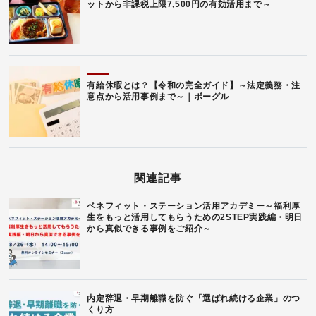
ットから非課税上限7,500円の有効活用まで～
有給休暇とは？【令和の完全ガイド】～法定義務・注
意点から活用事例まで～｜ボーグル
関連記事
ベネフィット・ステーション活用アカデミー～福利厚
生をもっと活用してもらうための2STEP実践編・明日
から真似できる事例をご紹介～
内定辞退・早期離職を防ぐ「選ばれ続ける企業」のつ
くり方