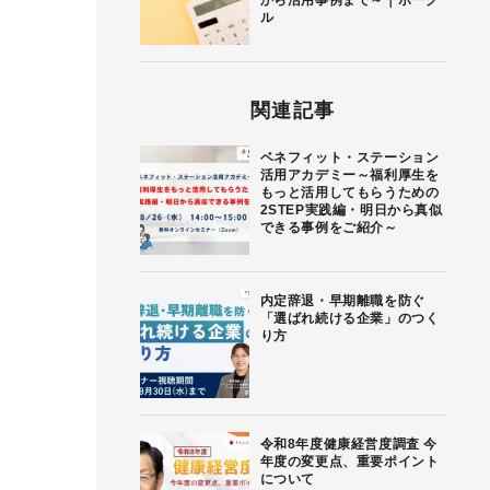
から活用事例まで～｜ボーグ
ル
関連記事
ベネフィット・ステーション
活用アカデミー～福利厚生を
もっと活用してもらうための
2STEP実践編・明日から真似
できる事例をご紹介～
内定辞退・早期離職を防ぐ
「選ばれ続ける企業」のつく
り方
令和8年度健康経営度調査 今
年度の変更点、重要ポイント
について