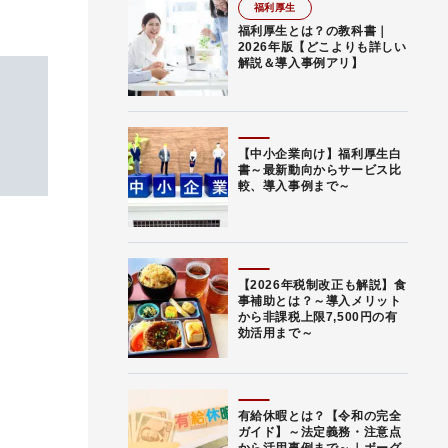
福利厚生
福利厚生とは？の教科書｜
2026年版【どこよりも詳しい
解説＆導入事例アリ】
【中小企業向け】福利厚生白
書～最新動向からサービス比
較、導入事例まで～
【2026年税制改正も解説】食
事補助とは？～導入メリット
から非課税上限7,500円の有
効活用まで～
有給休暇とは？【令和の完全
ガイド】～法定義務・注意点