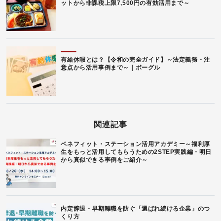
ットから非課税上限7,500円の有効活用まで～
有給休暇とは？【令和の完全ガイド】～法定義務・注
意点から活用事例まで～｜ボーグル
関連記事
ベネフィット・ステーション活用アカデミー～福利厚
生をもっと活用してもらうための2STEP実践編・明日
から真似できる事例をご紹介～
内定辞退・早期離職を防ぐ「選ばれ続ける企業」のつ
くり方