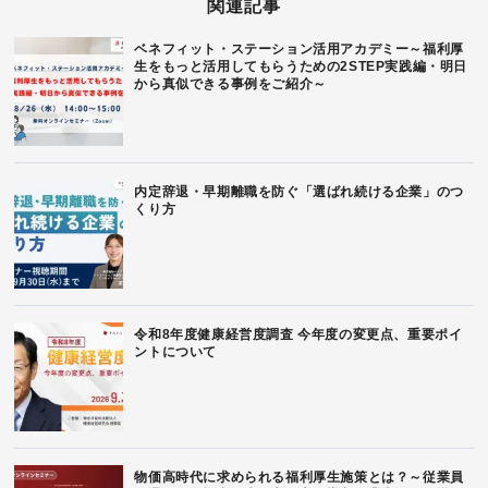
関連記事
ベネフィット・ステーション活用アカデミー～福利厚
生をもっと活用してもらうための2STEP実践編・明日
から真似できる事例をご紹介～
内定辞退・早期離職を防ぐ「選ばれ続ける企業」のつ
くり方
令和8年度健康経営度調査 今年度の変更点、重要ポイ
ントについて
物価高時代に求められる福利厚生施策とは？～従業員