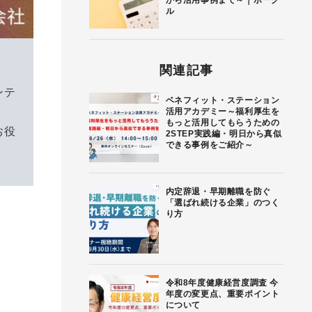
から活用事例まで～｜ボーグ
ル
関連記事
ンテ
ベネフィット・ステーション
活用アカデミー～福利厚生を
もっと活用してもらうための
お役
2STEP実践編・明日から真似
できる事例をご紹介～
内定辞退・早期離職を防ぐ
「選ばれ続ける企業」のつく
り方
令和8年度健康経営度調査 今
年度の変更点、重要ポイント
について