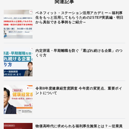
関連記事
ベネフィット・ステーション活用アカデミー～福利厚
生をもっと活用してもらうための2STEP実践編・明日
から真似できる事例をご紹介～
内定辞退・早期離職を防ぐ「選ばれ続ける企業」のつ
くり方
令和8年度健康経営度調査 今年度の変更点、重要ポイ
ントについて
物価高時代に求められる福利厚生施策とは？～従業員