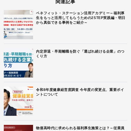
関連記事
ベネフィット・ステーション活用アカデミー～福利厚
生をもっと活用してもらうための2STEP実践編・明日
から真似できる事例をご紹介～
内定辞退・早期離職を防ぐ「選ばれ続ける企業」のつ
くり方
令和8年度健康経営度調査 今年度の変更点、重要ポイ
ントについて
物価高時代に求められる福利厚生施策とは？～従業員