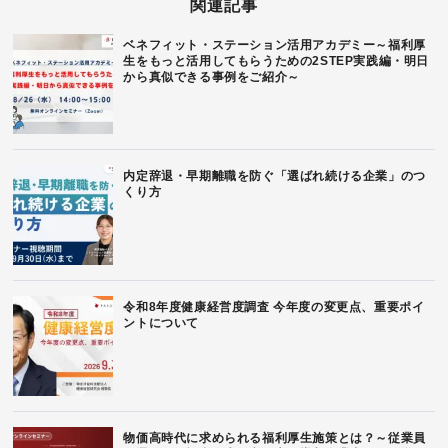
関連記事
ベネフィット・ステーション活用アカデミー～福利厚
生をもっと活用してもらうための2STEP実践編・明日
から真似できる事例をご紹介～
内定辞退・早期離職を防ぐ「選ばれ続ける企業」のつ
くり方
令和8年度健康経営度調査 今年度の変更点、重要ポイ
ントについて
物価高時代に求められる福利厚生施策とは？～従業員