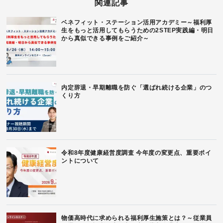
関連記事
ベネフィット・ステーション活用アカデミー～福利厚
生をもっと活用してもらうための2STEP実践編・明日
から真似できる事例をご紹介～
内定辞退・早期離職を防ぐ「選ばれ続ける企業」のつ
くり方
令和8年度健康経営度調査 今年度の変更点、重要ポイ
ントについて
物価高時代に求められる福利厚生施策とは？～従業員