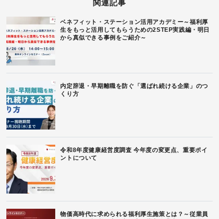
関連記事
ベネフィット・ステーション活用アカデミー～福利厚
生をもっと活用してもらうための2STEP実践編・明日
から真似できる事例をご紹介～
内定辞退・早期離職を防ぐ「選ばれ続ける企業」のつ
くり方
令和8年度健康経営度調査 今年度の変更点、重要ポイ
ントについて
物価高時代に求められる福利厚生施策とは？～従業員