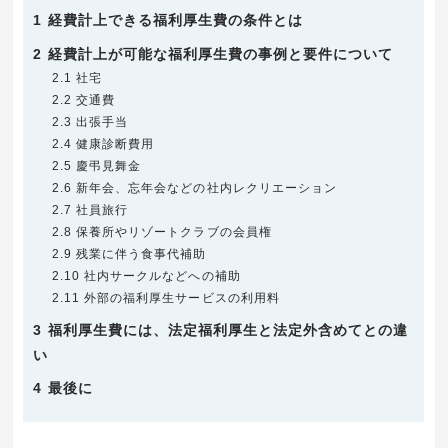
1
経費計上できる福利厚生費の条件とは
2
経費計上が可能な福利厚生費の事例と要件について
2.1
社宅
2.2
交通費
2.3
出張手当
2.4
健康診断費用
2.5
慶弔見舞金
2.6
新年会、忘年会などの社内レクリエーション
2.7
社員旅行
2.8
保養所やリゾートクラブの会員権
2.9
残業に伴う食事代補助
2.10
社内サークルなどへの補助
2.11
外部の福利厚生サービスの利用料
3
福利厚生費には、法定福利厚生と法定外含めてとの違
い
4
最後に