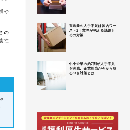
増や
運送業の人手不足は国内ワー
スト2｜業界が抱える課題と
さの
その対策
能性
中小企業の約7割が人手不足
を実感、企業担当が今から取
るべき対策とは
ゃ
を