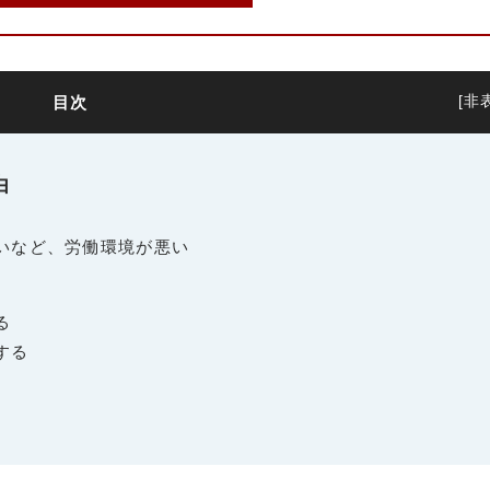
目次
[
非
由
いなど、労働環境が悪い
る
する