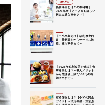
福利厚生
福利厚生とは？の教科書｜
2026年版【どこよりも詳しい
解説＆導入事例アリ】
【中小企業向け】福利厚生白
書～最新動向からサービス比
較、導入事例まで～
【2026年税制改正も解説】食
事補助とは？～導入メリット
から非課税上限7,500円の有
効活用まで～
有給休暇とは？【令和の完全
ガイド】～法定義務・注意点