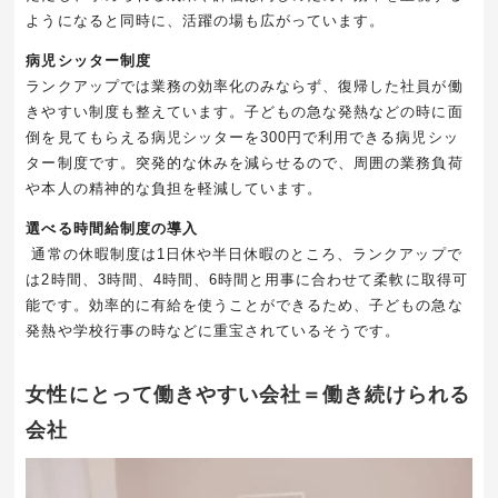
ようになると同時に、活躍の場も広がっています。
病児シッター制度
ランクアップでは業務の効率化のみならず、復帰した社員が働
きやすい制度も整えています。子どもの急な発熱などの時に面
倒を見てもらえる病児シッターを
300
円で利用できる病児シッ
ター制度です。突発的な休みを減らせるので、周囲の業務負荷
や本人の精神的な負担を軽減しています。
選べる時間給制度の導入
通常の休暇制度は
1
日休や半日休暇のところ、ランクアップで
は
2
時間、
3
時間、
4
時間、
6
時間と用事に合わせて柔軟に取得可
能です。効率的に有給を使うことができるため、子どもの急な
発熱や学校行事の時などに重宝されているそうです。
女性にとって働きやすい会社＝働き続けられる
会社