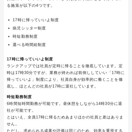
る施策が以下の4つです。
17
時に帰っていいよ制度
病児シッター制度
時短勤務制度
選べる時間給制度
17
時に帰っていいよ制度
ランクアップでは社員が定時に帰ることを徹底しています。定
時は
17
時
30
分ですが、業務が終われば前倒ししていい「
17
時に
帰っていいよ」制度により、社員自身が効率的に働くことを徹
底し、ほとんどの社員が
17
時に退社しています。
時短勤務制度
6時間短時間勤務が可能です。昼休憩をしながら
14
時
30
分に退
社が可能です。
とはいえ、全員
17
時に帰るためあまりほかの社員と差はありま
せん。
ただし、求められる成果や評価は同じのため、効率を重視する