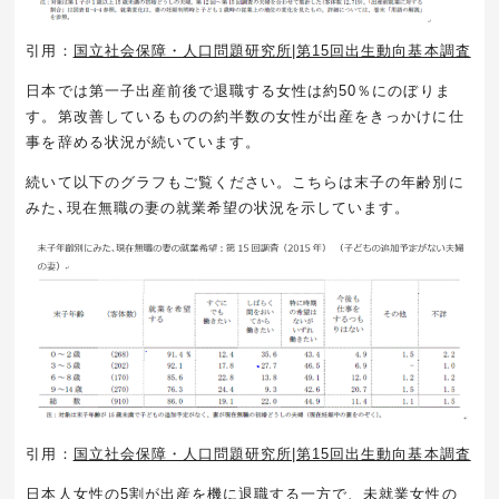
引用：
国立社会保障・人口問題研究所|第15回出生動向基本調査
日本では第一子出産前後で退職する女性は約
50
％にのぼりま
す。第改善しているものの約半数の女性が出産をきっかけに仕
事を辞める状況が続いています。
続いて以下のグラフもご覧ください。こちらは末子の年齢別に
みた､現在無職の妻の就業希望の状況を示しています。
引用：
国立社会保障・人口問題研究所|第15回出生動向基本調査
日本人女性の
5
割が出産を機に退職する一方で、未就業女性の