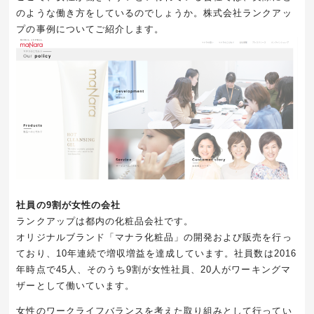
のような働き方をしているのでしょうか。株式会社ランクアッ
プの事例についてご紹介します。
社員の
9
割が女性の会社
ランクアップは都内の化粧品会社です。
オリジナルブランド「マナラ化粧品」の開発および販売を行っ
ており、
10
年連続で増収増益を達成しています。社員数は
2016
年時点で
45
人、そのうち9割が女性社員、
20
人がワーキングマ
ザーとして働いています。
女性のワークライフバランスを考えた取り組みとして行ってい