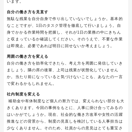
います。
自分の働き方を見直す
無駄な残業を自分自身で作り出していないでしょうか。基本的
なことですが、
1
日のタスク管理を徹底して行いましょう。自
身でかかる作業時間を把握し、それが
1
日の業務の中にきちん
と収まっているか確認してください。そのうえで、不要な作業
は即廃止、必要であれば明日に回せないか考えましょう。
周囲の働き方を変える
自分の働き方を効率化できたら、考え方を周囲に発信していき
ましょう。隣の席の後輩、上司は残業が状態化していません
か。当たり前になっていると気づけないことも、あなたの一言
で変わるかもしれません。
社内制度を変える
補助金や有休制度など個人の努力では、変えられない部分も大
きくあります。今回の事例をもとに、人事に掛け合ってみるの
はいかがでしょうか。現在、社会的な働き方改革や女性の活躍
推進などの背景から、制度の見直しを検討している人事担当は
少なくありません。そのため、社員からの意見はとても重宝さ