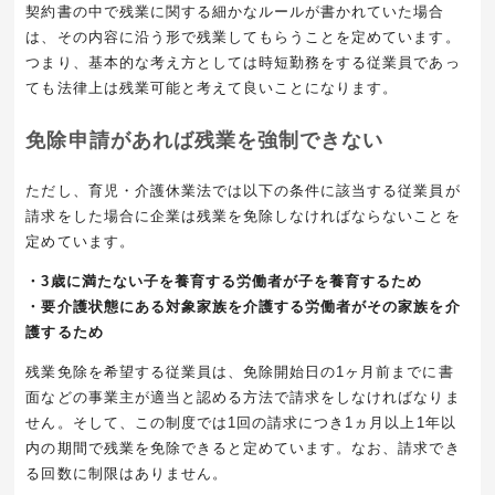
契約書の中で残業に関する細かなルールが書かれていた場合
は、その内容に沿う形で残業してもらうことを定めています。
つまり、基本的な考え方としては時短勤務をする従業員であっ
ても法律上は残業可能と考えて良いことになります。
免除申請があれば残業を強制できない
ただし、育児・介護休業法では以下の条件に該当する従業員が
請求をした場合に企業は残業を免除しなければならないことを
定めています。
・3歳に満たない子を養育する労働者が子を養育するため
・要介護状態にある対象家族を介護する労働者がその家族を介
護するため
残業免除を希望する従業員は、免除開始日の
1
ヶ月前までに書
面などの事業主が適当と認める方法で請求をしなければなりま
せん。そして、この制度では
1
回の請求につき
1
ヵ月以上
1
年以
内の期間で残業を免除できると定めています。なお、請求でき
る回数に制限はありません。