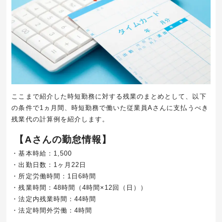
ここまで紹介した時短勤務に対する残業のまとめとして、以下
の条件で
1
ヵ月間、時短勤務で働いた従業員
A
さんに支払うべき
残業代の計算例を紹介します。
【Aさんの勤怠情報】
・基本時給：
1,500
・出勤日数：
1
ヶ月
22
日
・所定労働時間：
1
日
6
時間
・残業時間：
48
時間（
4
時間×
12
回（日））
・法定内残業時間：
44
時間
・法定時間外労働：
4
時間