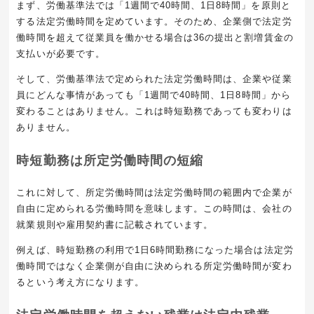
まず、労働基準法では「1週間で40時間、1日8時間」を原則と
する法定労働時間を定めています。そのため、企業側で法定労
働時間を超えて従業員を働かせる場合は
36
の提出と割増賃金の
支払いが必要です。
そして、労働基準法で定められた法定労働時間は、企業や従業
員にどんな事情があっても「
1
週間で
40
時間、
1
日
8
時間」から
変わることはありません。これは時短勤務であっても変わりは
ありません。
時短勤務は所定労働時間の短縮
これに対して、所定労働時間は法定労働時間の範囲内で企業が
自由に定められる労働時間を意味します。この時間は、会社の
就業規則や雇用契約書に記載されています。
例えば、時短勤務の利用で
1
日
6
時間勤務になった場合は法定労
働時間ではなく企業側が自由に決められる所定労働時間が変わ
るという考え方になります。