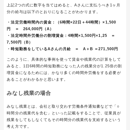
上記
2
つの式に数字を当てはめると、
A
さんに支払うべき
1
ヶ月
分の給与は以下のとおりになることがわかります。
・法定労働時間内の賃金：（6時間×22日＋44時間）×1,500
円 ＝ 264,000円（A）
・法定時間外労働分の割増賃金：4時間×1,500円×1,25 ＝
7,500円（B）
・時短勤務をしているAさんの月給 ＝ A＋B ＝271,500円
このように、具体的な事例を使って賃金や残業代の計算をして
みると、
1
日
6
時間の時短勤務になった人の残業分が
1.25
倍の割
増賃金になるためには、かなり多くの時間外労働をする必要が
あることがわかるかと思います。
みなし残業の場合
みなし残業とは、会社と取り交わす労働条件通知書などで「○
時間分の残業代を含む」といった記載をすることで、従業員が
残業をしてもしなくてもその時間分の残業代を支給するという
考え方です。