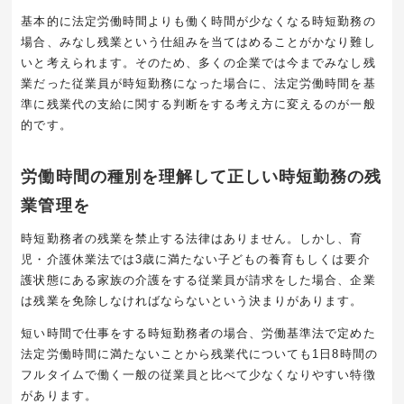
基本的に法定労働時間よりも働く時間が少なくなる時短勤務の
場合、みなし残業という仕組みを当てはめることがかなり難し
いと考えられます。そのため、多くの企業では今までみなし残
業だった従業員が時短勤務になった場合に、法定労働時間を基
準に残業代の支給に関する判断をする考え方に変えるのが一般
的です。
労働時間の種別を理解して正しい時短勤務の残
業管理を
時短勤務者の残業を禁止する法律はありません。しかし、育
児・介護休業法では
3
歳に満たない子どもの養育もしくは要介
護状態にある家族の介護をする従業員が請求をした場合、企業
は残業を免除しなければならないという決まりがあります。
短い時間で仕事をする時短勤務者の場合、労働基準法で定めた
法定労働時間に満たないことから残業代についても
1
日
8
時間の
フルタイムで働く一般の従業員と比べて少なくなりやすい特徴
があります。