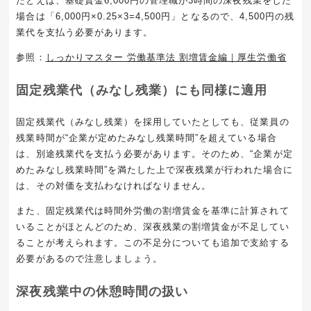
たとえば、基礎賃金
6,000
円の管理職が
3
時間の深夜残業をした
場合は「
6,000
円
×0.25×3=
4,500
円」となるので、
4,500
円の残
業代を支払う必要があります。
参照：
しっかりマスター 労働基準法 割増賃金編｜厚生労働省
固定残業代（みなし残業）にも同様に適用
固定残業代（みなし残業）を採用していたとしても、従業員の
残業時間が
“
企業が定めたみなし残業時間
”
を超えている場合
は、別途残業代を支払う必要があります。そのため、
“
企業が定
めたみなし残業時間
”
を満たした上で深夜残業が行われた場合に
は、その対価を支払わなければなりません。
また、固定残業代は時間外労働の割増賃金を基準に計算されて
いることがほとんどのため、深夜残業の割増賃金が不足してい
ることが考えられます。この不足分についても追加で支給する
必要があるので注意しましょう。
深夜残業中の休憩時間の扱い