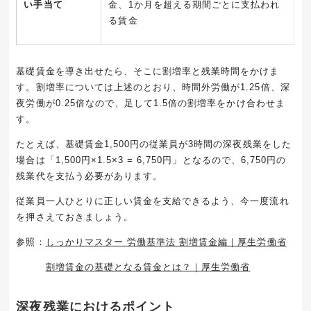
い手当て
金、
1
か月を超える期間ごとに支払われ
る賃金
基礎賃金を導き出せたら、そこに割増率と残業時間をかけま
す。割増率については上述のとおり、時間外労働が
1.25
倍、深
夜労働が
0.25
倍なので、足して
1.5
倍の割増率をかけ合わせま
す。
たとえば、基礎賃金
1,500
円の従業員が
3
時間の深夜残業をした
場合は「
1,500
円
×1.5×3 =
6,750
円」となるので、
6,750
円の
残業代を支払う必要があります。
従業員一人ひとりに正しい賃金を支給できるよう、今一度流れ
を押さえておきましょう。
参照：
しっかりマスター 労働基準法 割増賃金編｜厚生労働省
割増賃金の基礎となる賃金とは？｜厚生労働省
深夜残業におけるポイント