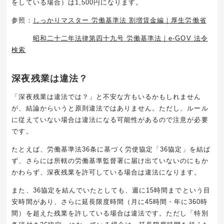
をしている場合）は
1,500
円になります。
参照：
しっかりマスター 労働基準法 割増賃金編｜厚生労働省
昭和二十二年法律第四十九号 労働基準法｜e-GOV 法令
検索
深夜残業は違法？
「深夜残業は違法では？」と不安な方もいるかもしれません
が、結論からいうと原則違法ではありません。ただし、ルール
に従えていない場合は違法になる可能性があるので注意が必要
です。
たとえば、労働基準法
36
条に基づく労使協定「
36
協定」を結ば
ず、さらには所轄の労働基準監督署に届け出ていないのにもか
かわらず、深夜残業を許可している場合は違法になります。
また、
36
協定を結んでいたとしても、週に
15
時間までという目
安時間があり、さらに延長限度時間（月に
45
時間・年に
360
時
間）を超えた残業を許している場合は違法です。ただし「特別