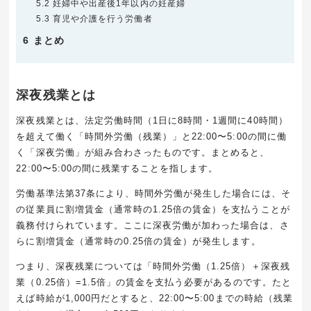
5.2
妊婦中や出産後1年以内の妊産婦
5.3
育児や介護を行う労働者
6
まとめ
深夜残業とは
深夜残業とは、法定労働時間（
1
日に
8
時間・
1
週間に
40
時間）
を超えて働く「時間外労働（残業）」と
22:00
〜
5:00
の間に働
く「深夜労働」が組み合わさったものです。まとめると、
22:00
〜
5:00
の間に残業することを指します。
労働基準法第
37
条により、時間外労働が発生した場合には、そ
の従業員に割増賃金（通常時の
1.25
倍の賃金）を支払うことが
義務付けられています。ここに深夜労働が加わった場合は、さ
らに割増賃金（通常時の
0.25
倍の賃金）が発生します。
つまり、深夜残業については「時間外労働（
1.25
倍）＋深夜残
業（
0.25
倍）=
1.5
倍」の賃金を支払う必要があるのです。たと
えば時給が
1,000
円だとすると、
22:00
〜
5:00
までの時給（残業