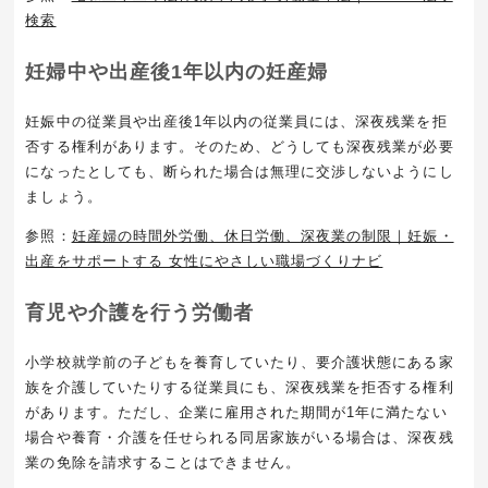
検索
妊婦中や出産後
1
年以内の妊産婦
妊娠中の従業員や出産後
1
年以内の従業員には、深夜残業を拒
否する権利があります。そのため、どうしても深夜残業が必要
になったとしても、断られた場合は無理に交渉しないようにし
ましょう。
参照：
妊産婦の時間外労働、休日労働、深夜業の制限｜妊娠・
出産をサポートする 女性にやさしい職場づくりナビ
育児や介護を行う労働者
小学校就学前の子どもを養育していたり、要介護状態にある家
族を介護していたりする従業員にも、深夜残業を拒否する権利
があります。ただし、企業に雇用された期間が
1
年に満たない
場合や養育・介護を任せられる同居家族がいる場合は、深夜残
業の免除を請求することはできません。