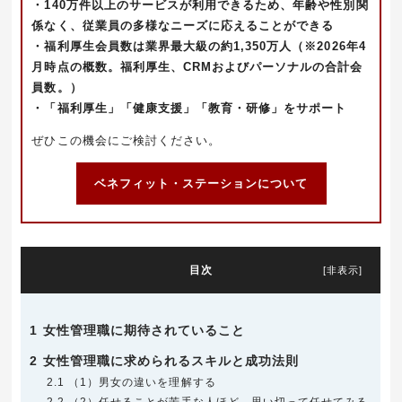
・140万件以上のサービスが利用できるため、年齢や性別関
係なく、従業員の多様なニーズに応える
ことができる
・福利厚生会員数は業界最大級の約1,350万人（※2026
年4
月時点の概数。福利厚生、CRMおよびパーソナルの合計会
員数。）
・「福利厚生」「健康支援」「教育・研修」をサポート
ぜひこの機会にご検討ください。
ベネフィット・ステーションについて
目次
[
非表示
]
1
女性管理職に期待されていること
2
女性管理職に求められるスキルと成功法則
2.1
（1）男女の違いを理解する
2.2
（2）任せることが苦手な人ほど、思い切って任せてみる