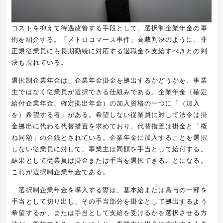
コストを抑えて待遇改善する手段として、選択制企業年金の事
例を紹介する。「メトロコマース事件」高裁判決のように、非
正規従業員にも長期勤続に対応する退職金を支給すべきとの判
決も現れている。
選択制企業年金は、企業年金掛金を拠出するかどうかを、事業
主ではなく従業員が選択できる仕組みである。企業年金（確定
給付企業年金、確定拠出年金）の加入資格の一つに「（加入
を）希望する者」がある。希望しない従業員に対して法令は掛
金拠出に代わる代替措置を求めており、代替措置は掛金と「概
ね同額」の金銭とされている。企業年金に加入することを選択
しない従業員に対して、事業主は同額を手当として給付する。
結果として従業員は掛金または手当を選択できることになる。
これが選択制企業年金である。
選択制企業年金を導入する際は、基本給または賞与の一部を
手当として切り出し、その手当部分を掛金として拠出するよう
希望するか、または手当として支給を受けるかを選択させる方