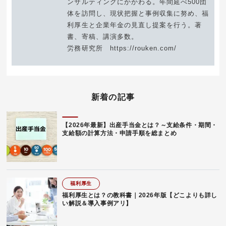
ンサルティングにかかわる。年間延べ500団
体を訪問し、現状把握と事例収集に努め、福
利厚生と企業年金の見直し提案を行う。著
書、寄稿、講演多数。
労務研究所 https://rouken.com/
新着の記事
【2026年最新】出産手当金とは？～支給条件・期間・
支給額の計算方法・申請手順を総まとめ
福利厚生
福利厚生とは？の教科書｜2026年版【どこよりも詳し
い解説＆導入事例アリ】