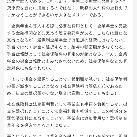
法が一般的である。これにより、事業主は掛金に充当する人件
費原資を新たに用意するのではなく、既存の人件費の振替えで
まかなうことができるのが大きなメリットである。
企業年金を導入する際に必要な費用として、企業年金を受託
する金融機関などに支払う運営委託料がある。こちらは新たな
支出となるが、選択制企業年金では追加の経費にはならない。
手当ではなく掛金を選択すると、給与の額面額が少なくなる。
手当は報酬として社会保険料の算定の対象となる。一方、企業
年金の掛金は報酬ともみなされないため、社会保険料などの算
定対象にも含まれない。
よって掛金を選択することで、報酬額が減少し、社会保険料
の額が減少することとなる（社会保険料は等級方式であるた
め、掛金の選択額が少ない場合は変動しないこともある）。
社会保険料は法定福利費として事業主も半額を負担するが、掛
金を選択したことにより法定福利費も軽減する。この軽減分を
運営委託料に充当することで、事業主は追加費用なく選択制企
業年金を導入できることになる。
導入に当たっては、企業年金を導入していない企業では、正規