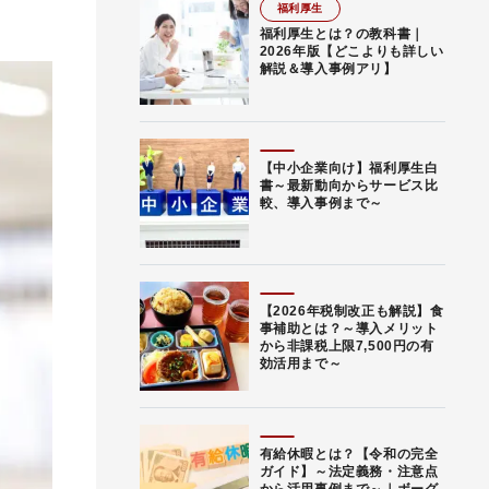
福利厚生
福利厚生とは？の教科書｜
2026年版【どこよりも詳しい
解説＆導入事例アリ】
【中小企業向け】福利厚生白
書～最新動向からサービス比
較、導入事例まで～
【2026年税制改正も解説】食
事補助とは？～導入メリット
から非課税上限7,500円の有
効活用まで～
有給休暇とは？【令和の完全
ガイド】～法定義務・注意点