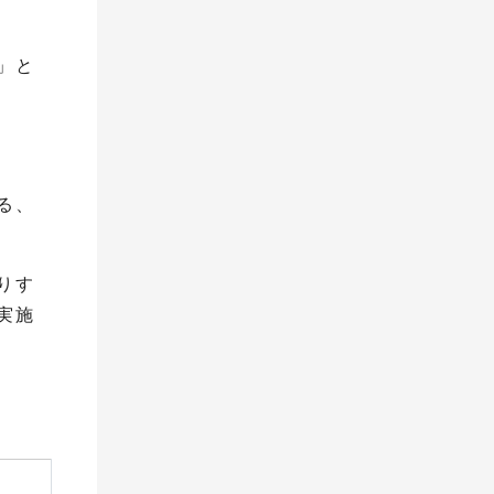
」と
る、
りす
実施