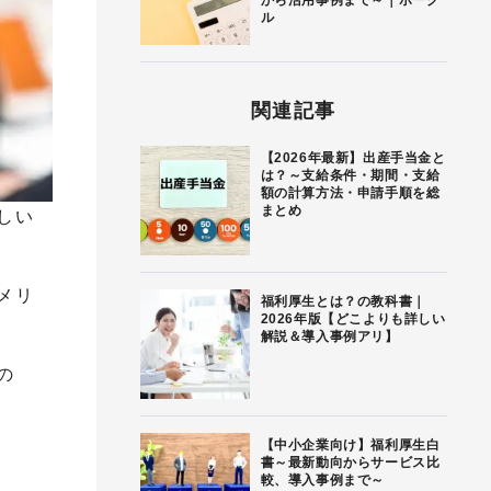
から活用事例まで～｜ボーグ
ル
関連記事
【2026年最新】出産手当金と
は？～支給条件・期間・支給
額の計算方法・申請手順を総
まとめ
しい
メリ
福利厚生とは？の教科書｜
2026年版【どこよりも詳しい
解説＆導入事例アリ】
の
【中小企業向け】福利厚生白
書～最新動向からサービス比
較、導入事例まで～