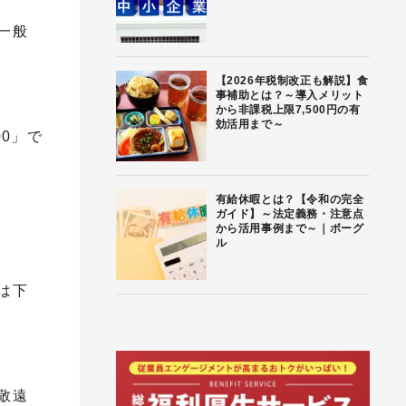
一般
【2026年税制改正も解説】食
事補助とは？～導入メリット
から非課税上限7,500円の有
効活用まで～
00」で
有給休暇とは？【令和の完全
ガイド】～法定義務・注意点
から活用事例まで～｜ボーグ
ル
は下
敬遠