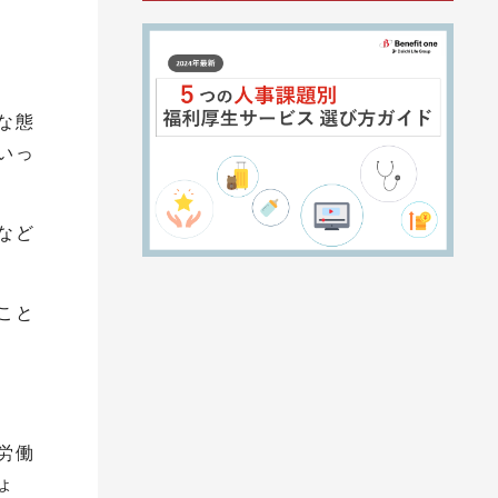
な態
いっ
など
こと
労働
ょ