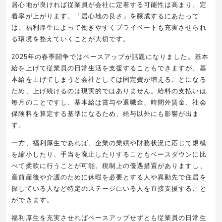
居心地が良ければ従業員が会社に定着する可能性は高まり、定
着率が上がります。「居心地の良さ」を醸成するにあたって
は、福利厚生によって働きやすくプライベートも充実させられ
る環境を整えていくことが大切です。
2025年の春季闘争ではベースアップが話題になりました。基本
給を上げて従業員の日常生活を支援することもできますが、基
本給を上げてしまうと会社としては固定費が増えることになる
ため、上げ続けるのは現実的ではありません。給料の支払いは
毎月のことですし、基本給は賞与や退職金、時間外賃金、社会
保険料を算定する基準になるため、給与以外にも影響が出ま
す。
一方、福利厚生であれば、企業の業績や財務状況に応じて規模
を縮小したり、手当を廃止したりすることもベースダウンに比
べて柔軟に行うことが可能。税制上の優遇措置がありますし、
産前産後や介護のために休暇を必要とする人や異動先で住居を
探している人など特定のステージにいる人を直接支援すること
ができます。
福利厚生を充実させればベースアップせずとも従業員の日常生