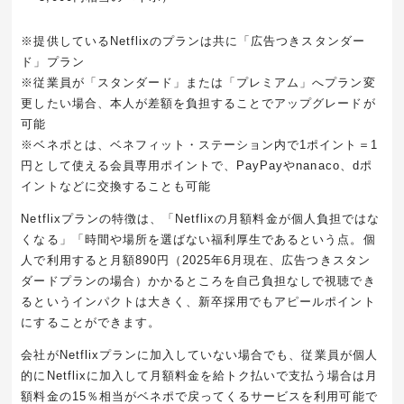
※提供しているNetflixのプランは共に「広告つきスタンダー
ド」プラン
※従業員が「スタンダード」または「プレミアム」へプラン変
更したい場合、本人が差額を負担することでアップグレードが
可能
※ベネポとは、ベネフィット・ステーション内で1ポイント＝1
円として使える会員専用ポイントで、PayPayやnanaco、dポ
イントなどに交換することも可能
Netflixプランの特徴は、「Netflixの月額料金が個人負担ではな
くなる」「時間や場所を選ばない福利厚生であるという点。個
人で利用すると月額890円（2025年6月現在、広告つきスタン
ダードプランの場合）かかるところを自己負担なしで視聴でき
るというインパクトは大きく、新卒採用でもアピールポイント
にすることができます。
会社がNetflixプランに加入していない場合でも、従業員が個人
的にNetflixに加入して月額料金を給トク払いで支払う場合は月
額料金の15％相当がベネポで戻ってくるサービスを利用可能で