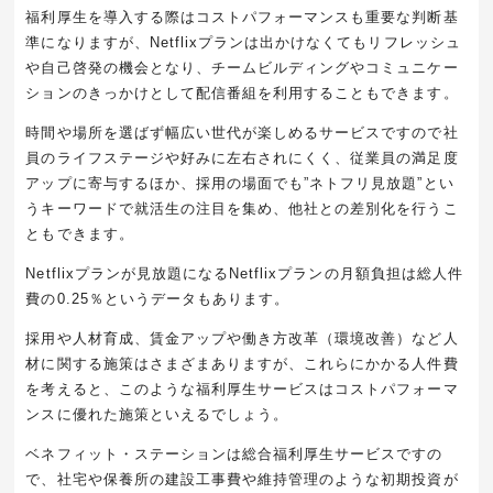
福利厚生を導入する際はコストパフォーマンスも重要な判断基
準になりますが、Netflixプランは出かけなくてもリフレッシュ
や自己啓発の機会となり、チームビルディングやコミュニケー
ションのきっかけとして配信番組を利用することもできます。
時間や場所を選ばず幅広い世代が楽しめるサービスですので社
員のライフステージや好みに左右されにくく、従業員の満足度
アップに寄与するほか、採用の場面でも”ネトフリ見放題”とい
うキーワードで就活生の注目を集め、他社との差別化を行うこ
ともできます。
Netflixプランが見放題になるNetflixプランの月額負担は総人件
費の0.25％というデータもあります。
採用や人材育成、賃金アップや働き方改革（環境改善）など人
材に関する施策はさまざまありますが、これらにかかる人件費
を考えると、このような福利厚生サービスはコストパフォーマ
ンスに優れた施策といえるでしょう。
ベネフィット・ステーションは総合福利厚生サービスですの
で、社宅や保養所の建設工事費や維持管理のような初期投資が