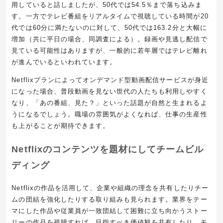
用していると話しましたが、50代では54.5％まで落ち込みま
す。一方でテレビ番組をリアルタイムで視聴している時間が20
代では60分に満たないのに対して、50代では163.2分と大幅に
増加（共に平日の場合、同調査による）。録画や見逃し配信で
見ている可能性はありますが、一般的に若年層ではテレビ離れ
が進んでいるといわれています。
Netflixプランによってオンデマンド型動画配信サービスが身近
になった場合、普段動画を見ない世代の人たちも利用しやすく
なり、「あの番組、見た？」といった話題が自然と生まれるよ
うになるでしょう。職場の雰囲気がよくなれば、仕事の生産性
も上がることが期待できます。
Netflixのコンテンツを題材にしてチームビル
ディング
Netflixの作品を活用して、企業や組織の理念を共有したりチー
ムの団結を強化したりする取り組みも見られます。業界をテー
マにした作品や従業員が一致団結して困難に立ち向かうストー
リーの作品を視聴すれば、目指すべき価値観を共有したり、モ