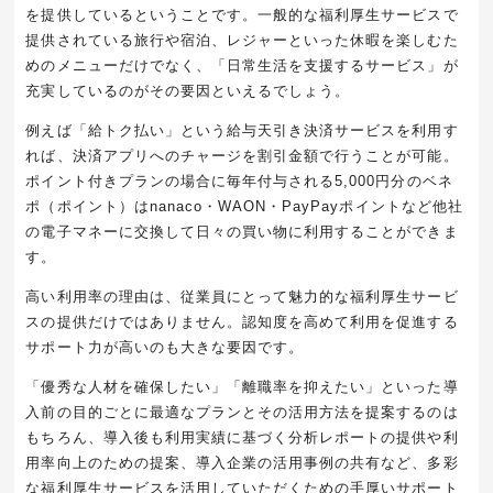
を提供しているということです。一般的な福利厚生サービスで
提供されている旅行や宿泊、レジャーといった休暇を楽しむた
めのメニューだけでなく、「日常生活を支援するサービス」が
充実しているのがその要因といえるでしょう。
例えば「給トク払い」という給与天引き決済サービスを利用す
れば、決済アプリへのチャージを割引金額で行うことが可能。
ポイント付きプランの場合に毎年付与される5,000円分のベネ
ポ（ポイント）はnanaco・WAON・PayPayポイントなど他社
の電子マネーに交換して日々の買い物に利用することができま
す。
高い利用率の理由は、従業員にとって魅力的な福利厚生サービ
スの提供だけではありません。認知度を高めて利用を促進する
サポート力が高いのも大きな要因です。
「優秀な人材を確保したい」「離職率を抑えたい」といった導
入前の目的ごとに最適なプランとその活用方法を提案するのは
もちろん、導入後も利用実績に基づく分析レポートの提供や利
用率向上のための提案、導入企業の活用事例の共有など、多彩
な福利厚生サービスを活用していただくための手厚いサポート