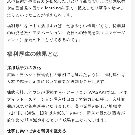
業の技術力や提案力を強化したいという観点でいえば知識取得
や自己啓発を促すe-learningを導入・拡充したり研修を増やし
たりといったことが考えられます。
福利厚生を上手く活用すれば、働きやすい環境づくり、従業員
の勤務意欲やモチベーション、会社への帰属意識（エンゲージ
メント）を高めることができるのです。
福利厚生の効果とは
採用競争力の強化
広島トヨペット株式会社の事例でも触れたように、福利厚生は
人材の確保と定着において重要な役割を果たします。
株式会社ハクブンが運営するヘアーサロンIWASAKIでは、ベネ
フィット・ステーション導入後口コミで魅力が伝播し、入社動
機の30%が福利厚生となりました。美容業界の厳しい離職率
（1年以内30%、10年以内90%）の中で、新入社員の退職者が
前年比で11％減少するという成果も上がっています。
仕事に集中できる環境を整える