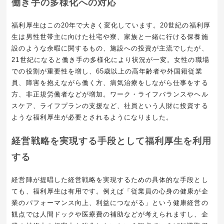
働き手の多様化への対応
福利厚生はこの20年で大きく変化しています。20世紀の福利厚
生は男性世帯主に向けた社宅や寮、家族と一緒に行ける保養施
設のような余暇に関するもの、施設への投資が主流でしたが、
21世紀になると働き手の多様化により状況が一変。女性の職場
での役割が重要性を増し、65歳以上の高年齢者や外国籍従業
員、障害を抱えながら働く方、病気治療をしながら仕事をする
方、非正規労働者などが増加。ワーク・ライフバランスやヘル
スケア、ライフプランの支援など、社員という人財に投資する
ような福利厚生が必要とされるようになりました。
経営戦略を実現する手段として福利厚生を利用
する
経営陣が提唱した経営戦略を実現するための具体的な手段とし
ても、福利厚生は有用です。例えば「従業員の心身の健康が企
業のパフォーマンス向上、利益につながる」という健康経営の
観点では人間ドックや医療費の補助などが考えられますし、企