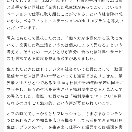
に設立して5年目（2025年現在）で、社員の平均年齢も23.3歳
と若手が多い同社は「充実した私生活があってこそ、よいモチ
ベーションで仕事に取り組むことができる」という経営陣の想
いから、ベネフィット・ステーションのNetflixプランを導入い
ただいています。
導入にあたって重視したのは、「働き方が多様化する現代にお
いて、充実した私生活というのは個人によって異なる」という
考え方。そのため、一人ひとりが自分に合った福利厚生サービ
スを選択できる環境を整える必要がありました。
生まれたときにはもうデジタル社会という社員にとって、動画
配信サービスは日常の一部といっても過言ではありません。業
界最大手のひとつであるNetflixは社員の平均年齢が若い同社に
マッチし、個々の生活を充実させる福利厚生になると見込んで
の導入でした。実際、社員からは「福利厚生で“ネトフリ”を見
られるのはすごく魅力的」という声が寄せられています。
オフの時間でしっかりとリフレッシュし、さまざまなコンテン
ツに触れることで知見を広げる機会としても活用できる福利厚
生は、プラスのパワーを生み出し仕事へと還元する好循環を実