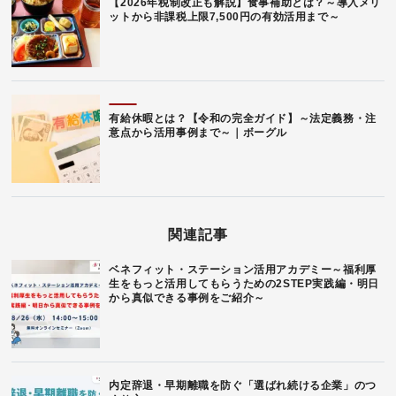
【2026年税制改正も解説】食事補助とは？～導入メリ
ットから非課税上限7,500円の有効活用まで～
有給休暇とは？【令和の完全ガイド】～法定義務・注
意点から活用事例まで～｜ボーグル
関連記事
ベネフィット・ステーション活用アカデミー～福利厚
生をもっと活用してもらうための2STEP実践編・明日
から真似できる事例をご紹介～
内定辞退・早期離職を防ぐ「選ばれ続ける企業」のつ