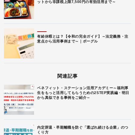
ットから非課税上限7,500円の有効活用まで～
有給休暇とは？【令和の完全ガイド】～法定義務・注
意点から活用事例まで～｜ボーグル
関連記事
ベネフィット・ステーション活用アカデミー～福利厚
生をもっと活用してもらうための2STEP実践編・明日
から真似できる事例をご紹介～
内定辞退・早期離職を防ぐ「選ばれ続ける企業」のつ
くり方