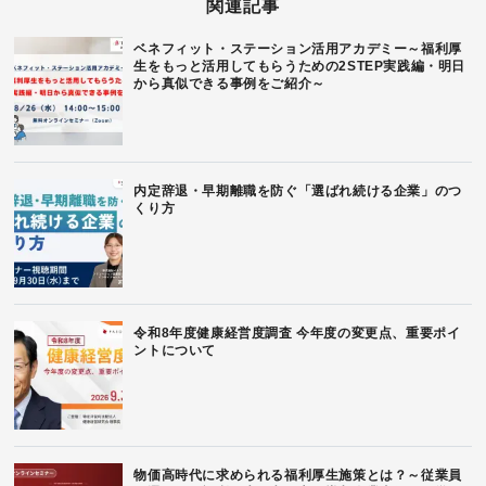
関連記事
ベネフィット・ステーション活用アカデミー～福利厚
生をもっと活用してもらうための2STEP実践編・明日
から真似できる事例をご紹介～
内定辞退・早期離職を防ぐ「選ばれ続ける企業」のつ
くり方
令和8年度健康経営度調査 今年度の変更点、重要ポイ
ントについて
物価高時代に求められる福利厚生施策とは？～従業員