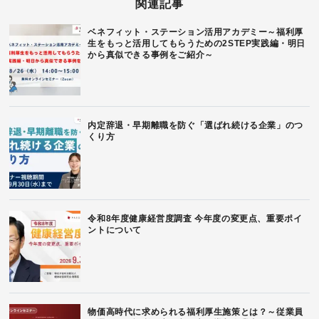
関連記事
ベネフィット・ステーション活用アカデミー～福利厚
生をもっと活用してもらうための2STEP実践編・明日
から真似できる事例をご紹介～
内定辞退・早期離職を防ぐ「選ばれ続ける企業」のつ
くり方
令和8年度健康経営度調査 今年度の変更点、重要ポイ
ントについて
物価高時代に求められる福利厚生施策とは？～従業員