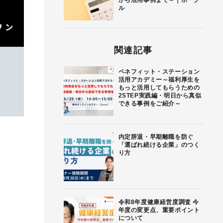
から活用事例まで～｜ボーグ
ル
関連記事
ベネフィット・ステーション
活用アカデミー～福利厚生を
もっと活用してもらうための
2STEP実践編・明日から真似
できる事例をご紹介～
内定辞退・早期離職を防ぐ
「選ばれ続ける企業」のつく
り方
令和8年度健康経営度調査 今
年度の変更点、重要ポイント
について