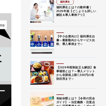
福利厚生
福利厚生とは？の教科書｜
2026年版【どこよりも詳しい
解説＆導入事例アリ】
【中小企業向け】福利厚生白
書～最新動向からサービス比
較、導入事例まで～
【2026年税制改正も解説】食
事補助とは？～導入メリット
から非課税上限7,500円の有
効活用まで～
有給休暇とは？【令和の完全
ガイド】～法定義務・注意点