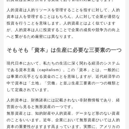
人的資産は人的リソースを管理することを指すに対して、人的
資本は人を管理することはもちろん、人に対して企業が適切な
投資を行うことを意味します。人的資産とはよく似ています
が、人的資本は人に投資することで企業の成長や競争力の向上
へと繋がるため厳密には異なります。
そもそも「資本」は生産に必要な三要素の一つ
現代日本において、私たちの生活に深く関わる経済のシステム
である資本主義（capitalism）。この「資本」とは、一般的に
は事業の元手となる資金のことを意味しますが、近代経済学の
中で資本は「土地」「労働」と並ぶ生産三要素の一つの種類と
して定義されています。
人的資本は、財務諸表には記載されない非財務情報であり、経
営面から見ると無形資産の一つです。
無形資産とは、知的財産や人的資産、データなど形のない資産
のことをいいます。近年、企業において無形資産ひいては人的
資本の重要性がますます高まっています。実際に、アメリカの