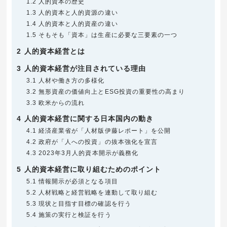
1.2
人的資本の歴史
1.3
人的資本と人的資源の違い
1.4
人的資本と人的資産の違い
1.5
そもそも「資本」は生産に必要な三要素の一つ
2
人的資本経営とは
3
人的資本経営が注目されている理由
3.1
人材や働き方の多様化
3.2
無形資産の価値向上とESG投資の重要性の高まり
3.3
欧米からの流れ
4
人的資本経営に関する日本国内の動き
4.1
経済産業省が「人材版伊藤レポート」を公開
4.2
政府が「人への投資」の抜本強化を宣言
4.3
2023年3月人的資本開示が義務化
5
人的資本経営に取り組むためのポイント
5.1
情報開示が必須となる項目
5.2
人材戦略と経営戦略を連動して取り組む
5.3
現状と目指す目標の確認を行う
5.4
施策の実行と検証を行う