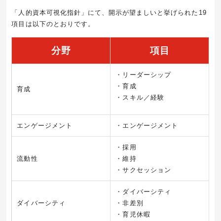
「人的資本可視化指針」にて、開示が望ましいと挙げられた19
項目は以下のとおりです。
分野
項目
・リーダーシップ
・育成
育成
・スキル／経験
エンゲージメント
・エンゲージメント
・採用
流動性
・維持
・サクセッション
・ダイバーシティ
ダイバーシティ
・非差別
・育児休暇