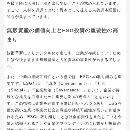
を最大限に活用し、引き出していくことが求められています。
そこで、人材を資源ではなく資本として捉える人的資本経営に
関心が集まっています。
無形資産の価値向上とESG投資の重要性の高
まり
技術革新によりデジタル化が進む中、企業が存続していくため
には今後ますます無形資産と人的資本の重要性が高まるでしょ
う。
また、企業の持続可能性という点では、ESGへの取り組みも重
要です。ESGとは、「環境（Environment）」「社会
（Social）」「企業統治（Governance）」という、企業が持
続的な成長を目指すために重要な3つの観点のことをいいま
す。この指標は企業を評価する際に用いられつつあり、ESG評
価の高い企業は事業の社会的意義や持続可能性が高いと判断さ
れるため、ESGに取り組むことは社会的責任を果たしている企
業と認識されることや企業のブランディングにも繋がり投資の