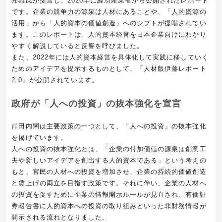
邦雄氏が提言し、2020年に経済産業省から公開されたレポート
です。企業の競争力の源泉は人材にあることや、「人的資源の
活用」から「人的資本の価値創造」へのシフトが提唱されてい
ます。このレポートは、人的資本経営を日本企業向けにわかり
やすく解説していると反響を呼びました。
また、2022年には人的資本経営を具体化して実践に移していく
ためのアイデアを提示するものとして、「人材版伊藤レポート
2.0」が公開されています。
政府が「人への投資」の抜本強化を宣言
岸田内閣は主要政策の一つとして、「人への投資」の抜本強化
を掲げています。
人への投資の抜本強化とは、「企業の付加価値の源泉は創意工
夫や新しいアイデアを創出する人的資本である」という考えの
もと、官民の人材への投資を増加させ、企業の持続的価値創造
と賃上げの両立を目指す政策です。それに伴い、企業の人材へ
の投資を促すために企業の情報開示ルールが見直され、有価証
券報告書に人的資本への投資の取り組みといった非財務情報が
開示される流れとなりました。