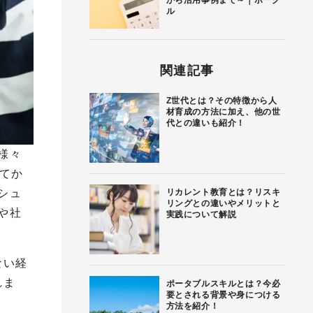
から活用事例まで～｜ボーグ
ル
関連記事
Z世代とは？その特徴から人
材育成の方法に加え、他の世
代との違いも紹介！
様々
てか
シュ
リカレント教育とは？リスキ
リングとの違いやメリットと
や社
実践について解説
ない経
れま
ポータブルスキルとは？今必
要とされる背景や身につける
方法を紹介！