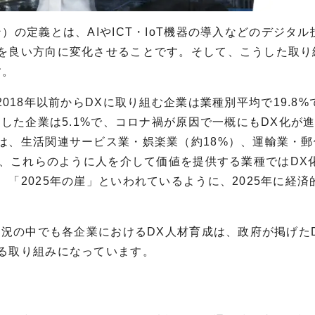
ン）の定義とは、
AI
や
ICT
・
IoT
機器の導入などのデジタル
を良い方向に変化させることです。そして、こうした取り
す。
2018
年以前から
DX
に取り組む企業は業種別平均で
19.8%
施した企業は
5.1%
で、コロナ禍が原因で一概にも
DX
化が
は、生活関連サービス業・娯楽業（約
18%
）、運輸業・郵
、これらのように人を介して価値を提供する業種では
DX
、「
2025
年の崖」といわれているように、
2025年に
経済
状況の中でも各企業における
DX
人材育成は、政府が掲げた
る取り組みになっています。