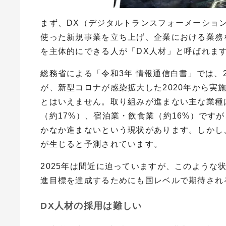
まず、
DX
（デジタルトランスフォーメーショ
使った新規事業を立ち上げ、企業における業務
を主体的にできる人が「
DX
人材」と呼ばれま
総務省による「令和
3
年 情報通信白書」では、
が、新型コロナが感染拡大した
2020
年から実
とはいえません。取り組みが進まない主な業種
（約
17%
）、宿泊業・飲食業（約
16%
）ですが
かなか進まないという現状があります。しかし
が生じると予測されています。
2025
年は間近に迫っていますが、このような
進目標を達成するためにも国レベルで期待され
DX人材の採用は難しい