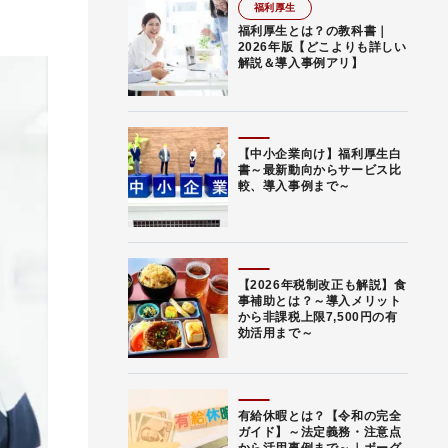
福利厚生
福利厚生とは？の教科書｜
2026年版【どこよりも詳しい
解説＆導入事例アリ】
【中小企業向け】福利厚生白
書～最新動向からサービス比
較、導入事例まで～
【2026年税制改正も解説】食
事補助とは？～導入メリット
から非課税上限7,500円の有
効活用まで～
有給休暇とは？【令和の完全
ガイド】～法定義務・注意点