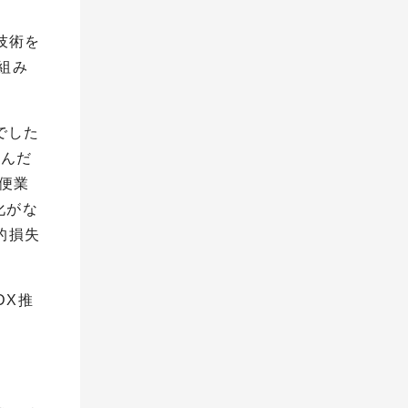
技術を
組み
でした
進んだ
便業
化がな
的損失
DX
推