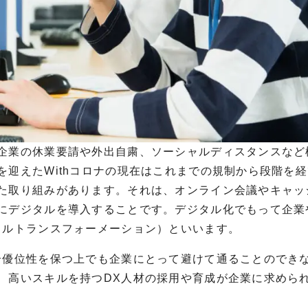
企業の休業要請や外出自粛、ソーシャルディスタンスなど
を迎えた
With
コロナの現在はこれまでの規制から段階を経
た取り組みがあります。それは、オンライン会議やキャッ
にデジタルを導入することです。デジタル化でもって企業
タルトランスフォーメーション）といいます。
合優位性を保つ上でも企業にとって避けて通ることのでき
、高いスキルを持つ
DX
人材の採用や育成が企業に求めら