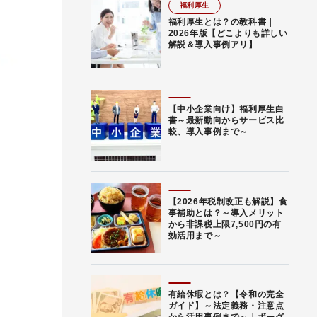
福利厚生
福利厚生とは？の教科書｜
2026年版【どこよりも詳しい
解説＆導入事例アリ】
【中小企業向け】福利厚生白
書～最新動向からサービス比
較、導入事例まで～
【2026年税制改正も解説】食
事補助とは？～導入メリット
から非課税上限7,500円の有
効活用まで～
有給休暇とは？【令和の完全
ガイド】～法定義務・注意点