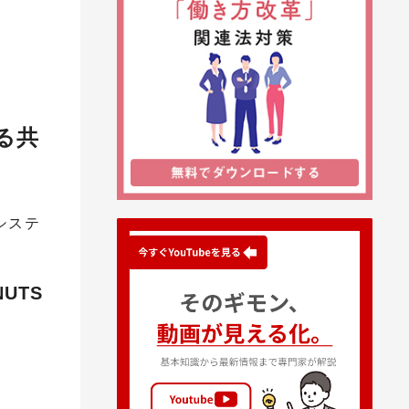
る共
システ
UTS