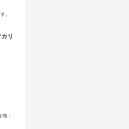
です。
ツカリ
答
在地：