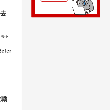
過去
過去不
efer
業職