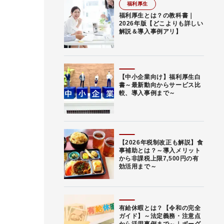
福利厚生
福利厚生とは？の教科書｜
2026年版【どこよりも詳しい
解説＆導入事例アリ】
【中小企業向け】福利厚生白
書～最新動向からサービス比
較、導入事例まで～
【2026年税制改正も解説】食
事補助とは？～導入メリット
から非課税上限7,500円の有
効活用まで～
有給休暇とは？【令和の完全
ガイド】～法定義務・注意点