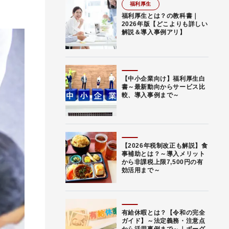
福利厚生
福利厚生とは？の教科書｜
2026年版【どこよりも詳しい
解説＆導入事例アリ】
【中小企業向け】福利厚生白
書～最新動向からサービス比
較、導入事例まで～
【2026年税制改正も解説】食
事補助とは？～導入メリット
から非課税上限7,500円の有
効活用まで～
有給休暇とは？【令和の完全
ガイド】～法定義務・注意点