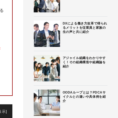
る
DXによる働き方改革で得られ
るメリットを従業員と家族の
生の声と共に紹介
き
アジャイル組織をわかりやす
く！その組織構造や組織論を
紹介
OODAループとは？PDCAサ
イクルとの違いや具体例を紹
介
表示
]