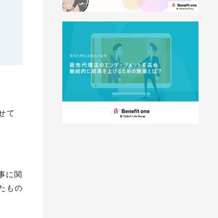
せて
事に関
たもの