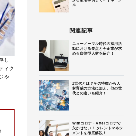
から活用事例まで～｜ボーグ
ル
関連記事
ニューノーマル時代の採用活
動における要点と今企業が求
める自律型人材を紹介！
存し
ティク
ジや
Z世代とは？その特徴から人
材育成の方法に加え、他の世
代との違いも紹介！
Withコロナ・Afterコロナで
欠かせない！ タレントマネジ
福
メントを徹底解説！