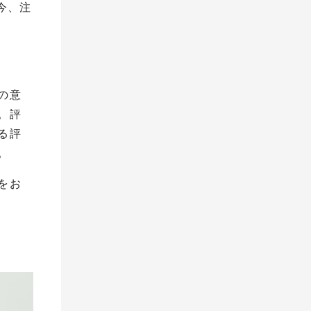
今、注
の意
。評
る評
。
をお