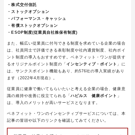
・株式交付信託
・ストックオプション
・パフォーマンス・キャッシュ
・有償ストックオプション
・
ESOP
制度
(
従業員自社株保有制度
)
また、幅広い従業員に付与できる制度を求めている企業の場合
は、社員同士で評価できる表彰制度や社内通貨制度、社内ポイ
ント制度の導入もおすすめです。ベネフィット・ワンが提供す
るオリジナルポイント制度の「
インセンティブ・ポイント
」に
は、
サンクスポイント
機能もあり、約
576
社の導入実績があり
ます（
2022
年
4
月現在）。
従業員に健康で働いてもらいたいと考える企業の場合、健康意
識の維持や改善に役立てられる「
ハピルス 健康ポイント
」
は、導入のメリットが高いサービスとなります。
ベネフィット・ワンのインセンティブサービスについては、本
記事の冒頭や以下のリンクを確認してみてください。