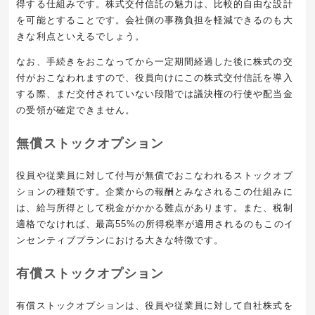
得する仕組みです。株式交付信託の魅力は、比較的自由な設計
を可能とすることです。会社側の事務負担を軽減できるのも大
きな利点といえるでしょう。
なお、手続きをおこなってから一定期間経過した後に株式の交
付がおこなわれますので、役員向けにこの株式交付信託を導入
する際、まだ交付されていない段階では議決権の行使や配当金
の受領が確定できません。
無償ストックオプション
役員や従業員に対して付与が無償でおこなわれるストックオプ
ションの種類です。企業からの報酬とみなされるこの仕組みに
は、給与所得として税金がかかる難点があります。また、税制
適格でなければ、最高
55%
の所得税率が適用されるのもこのイ
ンセンティブプランにおける大きな特徴です。
有償ストックオプション
有償ストックオプションは、役員や従業員に対して自社株式を