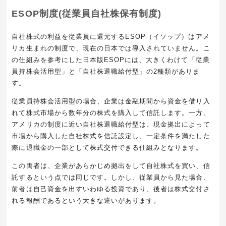
ESOP制度(従業員自社株保有制度)
自社株式の利益を従業員に還元する
ESOP
（イソップ）はアメ
リカ生まれの制度で、現在の日本では導入されていません。こ
の仕組みを参考にした日本版
ESOP
には、大きくわけて「従業
員持株会活用型」と「自社株退職給付型」の
2
種類がありま
す。
従業員持株会活用型の場合、企業は金融期間から資金を借り入
れて株式市場から数年分の株式を購入して信託します。一方、
アメリカの制度に近い自社株退職給付型は、現金拠出によって
市場から購入した自社株式を信託設定し、一定条件を満たした
際に退職金の一部として株式交付できる仕組みとなります。
この両者は、企業があらかじめ拠出をして自社株式を買い、信
託するという点では同じです。しかし、従業員から見た場合、
前者は自己資金を出すいわゆる投資であり、後者は株式交付さ
れる報酬であるという大きな違いがあります。