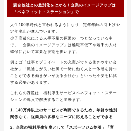
競合他社との差別化をはかる！企業のイメージアップは
「ベネフィット・ステーション」で
人生100年時代と言われるようになり、定年年齢の引上げや
定年廃止が進んでいます。
少子高齢化による人手不足の原因の一つとなっている中
で、「企業のイメージアップ」は離職率低下や若手の人材
確保において重要な役割を担います。
例えば「仕事とプライベートの充実ができる働きやすい会
社か」「風通しが良い社風で一緒に働く人と一体感を持つ
ことができる働きがいがある会社か」といった不安を払拭
する必要があります。
これらの課題は、福利厚生サービスベネフィット・ステー
ションの導入で解決すること出来ます。
1. 140万件以上のサービスが利用できるため、年齢や性別
関係なく、従業員の多様なニーズに応えることができる
2. 企業の福利厚生制度として「スポーツジム割引」「育