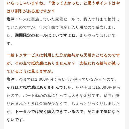
いらっしゃいますね。「使ってよかった」と思うポイントはや
はり割引がある点ですか？
塩津：
年末に実施していた家電セールは、購入寸前まで検討し
ていたのですが、年末年始で何かと入り用なので断念しまし
た。
期間限定のセールはよいですよね。
またやってほしいで
す。
ー給トクサービスは利用した分が給与から天引きとなるのです
が、その点で抵抗感はありませんか？ 支払われる給与が減っ
ているように見えますが。
塩津：
今までは1,000円分ぐらいしか使っていなかったので、
それほど抵抗感はありませんでした。
ただ今回は15,000円使っ
たので、パート勤めの私にとっては大きな金額です。給与が振
り込まれたときは金額が少なくて、ちょっとびっくりしました
が、
トータルでは安く購入できているので、そこまで気になら
ないです。