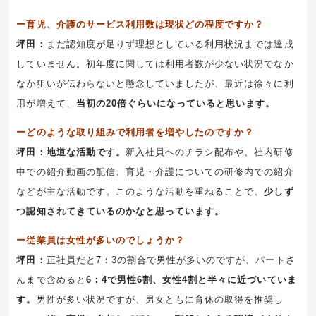
ー育児、介護のサービス利用数は現状どの程度ですか？
坪田：
まだ認知度が足りず理想としている利用状況までは達成
していません。初年度に関しては利用者数が少ない状況でなか
なか狙いが伝わらないと懸念していましたが、最近は徐々に利
用が増えて、
当初の20倍ぐらいになっていると思います。
ーどのような取り組みで利用者を増やしたのですか？
坪田：地道な活動です。
新入社員へのチラシ配布や、社内研修
中での紹介動画の配信、育児・介護についての研修内での紹介
などが主な活動です。このような活動を重ねることで、
少しず
つ認知されてきているのかなと思っています。
ー従業員は女性が多いのでしょうか？
坪田：
正社員だと7：3の割合で男性が多いのですが、パートさ
んまで含めると
6：4で男性6割、女性4割と半々に近づいていま
す。
男性が多い状況ですが、男女ともに育休の取得を推奨し