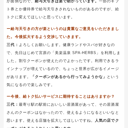
が面倒なので、
給与天引きは楽で助かっています。
一部のギフ
ト券とか優待券で給与天引きされないものがあるのですが、給
トクに変えてほしいと思っています。
ー給与天引きの方が楽というのは貴重なご意見をいただきまし
た。今後拡大するよう交渉していきます。
三代：
よろしくお願いします。健康ランドやスパが好きなの
で、先日はじめて宮原の「美楽温泉 SPA-HERBS」を利用しま
した。割引クーポンが使えたのでよかったです。利用できるラ
インナップが増えているので、ちょっと世界が広がるイメージ
があります。
「クーポンがあるから行ってみようかな」
という
気になるので楽しみです。
ー今後、給トク払いサービスに期待することはありますか？
三代：
最寄り駅の駅前においしい居酒屋があって、その居酒屋
さんのクーポンはなかったので、使えるようになるといいなと
思います。使える店舗を拡大してほしいですね。
人気の店でク