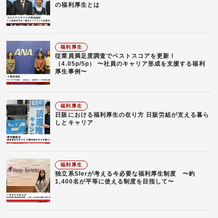
の福利厚生とは
福利厚生
従業員満足度調査でベストスコアを更新！
（4.05p/5p） 〜社員のキャリア形成を支援する福利
厚生事例〜
福利厚生
日販における福利厚生の在り方 日販労組が支える暮ら
しとキャリア
福利厚生
独立系SIerが考える今必要な福利厚生制度 〜約
1,400名が平等に使える制度を目指して〜